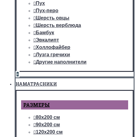
Пух
Пух-перо
Шерсть овцы
Шерсть верблюда
Бамбук
Эвкалипт
Холлофайбер
Лузга гречихи
Другие наполнители
+
НАМАТРАСНИКИ
РАЗМЕРЫ
80х200 см
90х200 см
120х200 см