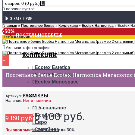
Товаров: 0 (0 руб.)
В корзине пусто!
ВСЕ КАТЕГОРИИ
Главная
»
Постельное белье
»
Коллекции
»
Ecotex Harmonica
» Ecotex H
-30%
ПОСТЕЛЬНОЕ БЕЛЬЕ
Нет в наличии
Увеличить фотографию
КОЛЛЕКЦИИ
Ecotex Estetica
Постельное белье Ecotex Harmonica Мегаполис 
Ecotex Harmonica
Ecotex Monospace
РАЗМЕРЫ
Артикул:
21-2071
Наличие:
Нет в наличии
1,5-спальное
6 400 руб.
2-спальное
9 150 руб.
Евро
Семейное
Вы экономите:
2 750 руб. или 30%