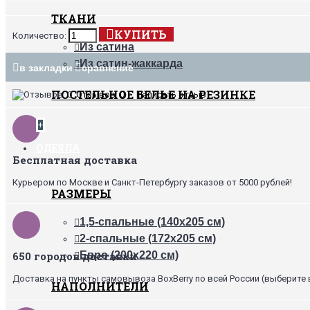
ТКАНИ
КУПИТЬ
Количество:
Из сатина
Из сатин-жаккарда
в закладки
сравнение
ПОСТЕЛЬНОЕ БЕЛЬЕ НА РЕЗИНКЕ
Отзывов: 0
•
Написать отзыв
+
ОДЕЯЛА
Бесплатная доставка
Курьером по Москве и Санкт-Петербургу заказов от 5000 рублей!
РАЗМЕРЫ
1,5-спальные (140х205 см)
2-спальные (172х205 см)
650 городов доставки
Евро (200х220 см)
Доставка на пункты самовывоза BoxBerry по всей России (выберите 
НАПОЛНИТЕЛИ