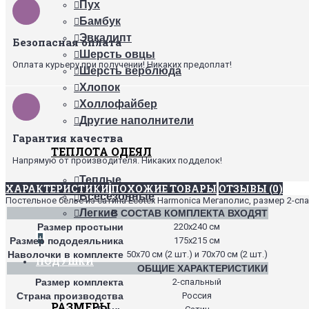
Пух
Бамбук
Эвкалипт
Безопасная оплата
Шерсть овцы
Оплата курьеру при получении! Никаких предоплат!
Шерсть верблюда
Хлопок
Холлофайбер
Другие наполнители
Гарантия качества
ТЕПЛОТА ОДЕЯЛ
Напрямую от производителя. Никаких подделок!
Теплые
ХАРАКТЕРИСТИКИ
ПОХОЖИЕ ТОВАРЫ
ОТЗЫВЫ (0)
Всесезонные
Постельное белье из сатина Ecotex Harmonica Мегаполис, размер 2-сп
Легкие
В СОСТАВ КОМПЛЕКТА ВХОДЯТ
Размер простыни
220х240 см
+
Размер пододеяльника
175х215 см
Наволочки в комплекте
50х70 см (2 шт.) и 70х70 см (2 шт.)
ПОДУШКИ
ОБЩИЕ ХАРАКТЕРИСТИКИ
Размер комплекта
2-спальный
Страна производства
Россия
РАЗМЕРЫ