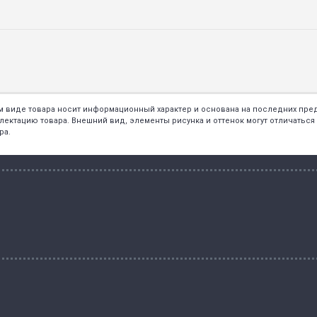
ем виде товара носит информационный характер и основана на последних пр
тацию товара. Внешний вид, элементы рисунка и оттенок могут отличаться о
ра.