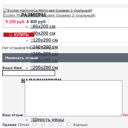
РАЗМЕРЫ
Ecotex Harmonica Мелодия (размер 2-спальный)
9 150 руб.
6 400 руб.
80х200 см
90х200 см
КУПИТЬ
120х200 см
140х200 см
Нет отзывов об этом товаре.
160х200 см
Написать отзыв
180х200 см
200х200 см
Ваше Имя:
НАПОЛНИТЕЛИ
Бамбук
Хлопок
Холлофайбер
Шерсть верблюда
Ваш отзыв:
Вн
Шерсть овцы
Оценка:
Плохо
Хорошо