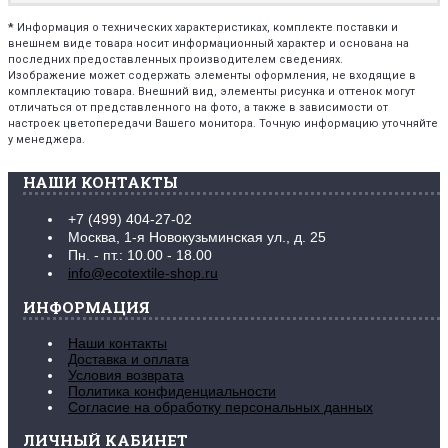
*
Информация о технических характеристиках, комплекте поставки и
внешнем виде товара носит информационный характер и основана на
последних предоставленных производителем сведениях.
Изображение может содержать элементы оформления, не входящие в
комплектацию товара. Внешний вид, элементы рисунка и оттенок могут
отличаться от представленного на фото, а также в зависимости от
настроек цветопередачи Вашего монитора. Точную информацию уточняйте
у менеджера.
НАШИ КОНТАКТЫ
+7 (499) 404-27-02
Москва, 1-я Новокузьминская ул., д. 25
Пн. - пт.: 10.00 - 18.00
info@ecotextile-shop.ru
ИНФОРМАЦИЯ
Наши контакты
Доставка и оплата
Условия возврата
Политика конфиденциальности
Согласие на обработку персональных данных
ЛИЧНЫЙ КАБИНЕТ