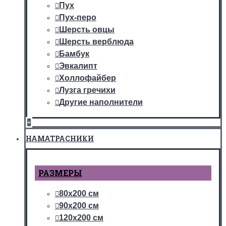
Пух
Пух-перо
Шерсть овцы
Шерсть верблюда
Бамбук
Эвкалипт
Холлофайбер
Лузга гречихи
Другие наполнители
+
НАМАТРАСНИКИ
РАЗМЕРЫ
80х200 см
90х200 см
120х200 см