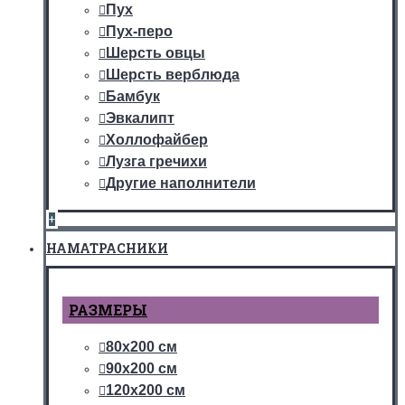
Пух
Пух-перо
Шерсть овцы
Шерсть верблюда
Бамбук
Эвкалипт
Холлофайбер
Лузга гречихи
Другие наполнители
+
НАМАТРАСНИКИ
РАЗМЕРЫ
80х200 см
90х200 см
120х200 см