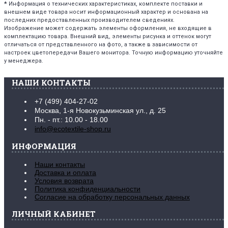
*
Информация о технических характеристиках, комплекте поставки и
внешнем виде товара носит информационный характер и основана на
последних предоставленных производителем сведениях.
Изображение может содержать элементы оформления, не входящие в
комплектацию товара. Внешний вид, элементы рисунка и оттенок могут
отличаться от представленного на фото, а также в зависимости от
настроек цветопередачи Вашего монитора. Точную информацию уточняйте
у менеджера.
НАШИ КОНТАКТЫ
+7 (499) 404-27-02
Москва, 1-я Новокузьминская ул., д. 25
Пн. - пт.: 10.00 - 18.00
info@ecotextile-shop.ru
ИНФОРМАЦИЯ
Наши контакты
Доставка и оплата
Условия возврата
Политика конфиденциальности
Согласие на обработку персональных данных
ЛИЧНЫЙ КАБИНЕТ