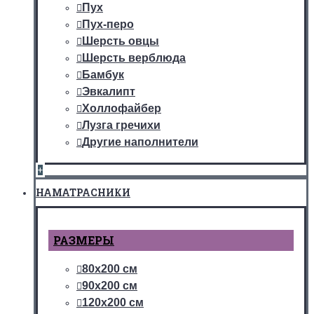
Пух
Пух-перо
Шерсть овцы
Шерсть верблюда
Бамбук
Эвкалипт
Холлофайбер
Лузга гречихи
Другие наполнители
+
НАМАТРАСНИКИ
РАЗМЕРЫ
80х200 см
90х200 см
120х200 см