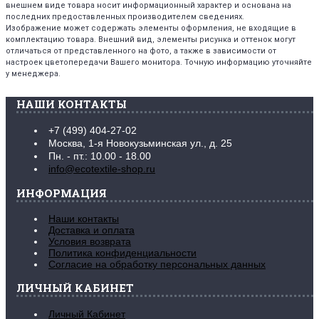
внешнем виде товара носит информационный характер и основана на
последних предоставленных производителем сведениях.
Изображение может содержать элементы оформления, не входящие в
комплектацию товара. Внешний вид, элементы рисунка и оттенок могут
отличаться от представленного на фото, а также в зависимости от
настроек цветопередачи Вашего монитора. Точную информацию уточняйте
у менеджера.
НАШИ КОНТАКТЫ
+7 (499) 404-27-02
Москва, 1-я Новокузьминская ул., д. 25
Пн. - пт.: 10.00 - 18.00
info@ecotextile-shop.ru
ИНФОРМАЦИЯ
Наши контакты
Доставка и оплата
Условия возврата
Политика конфиденциальности
Согласие на обработку персональных данных
ЛИЧНЫЙ КАБИНЕТ
Личный Кабинет