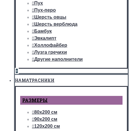
Пух
Пух-перо
Шерсть овцы
Шерсть верблюда
Бамбук
Эвкалипт
Холлофайбер
Лузга гречихи
Другие наполнители
+
НАМАТРАСНИКИ
РАЗМЕРЫ
80х200 см
90х200 см
120х200 см