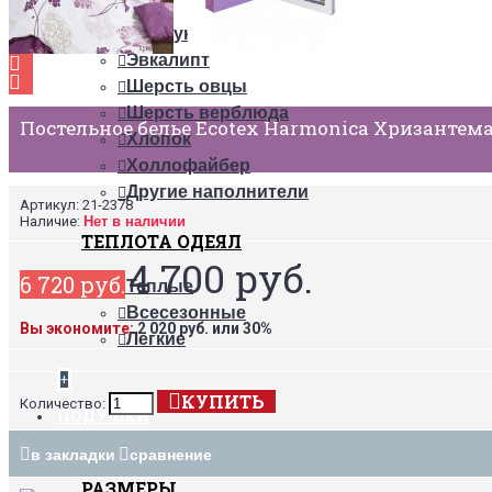
Пух
Бамбук
Эвкалипт
Шерсть овцы
Шерсть верблюда
Постельное белье Ecotex Harmonica Хризантема
Хлопок
Холлофайбер
Другие наполнители
Артикул:
21-2378
Наличие:
Нет в наличии
ТЕПЛОТА ОДЕЯЛ
4 700 руб.
6 720 руб.
Теплые
Всесезонные
Вы экономите:
2 020 руб. или 30%
Легкие
+
КУПИТЬ
Количество:
ПОДУШКИ
в закладки
сравнение
РАЗМЕРЫ