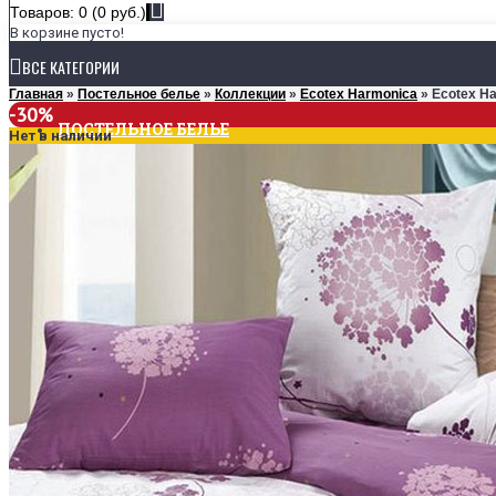
Товаров: 0 (0 руб.)
В корзине пусто!
ВСЕ КАТЕГОРИИ
Главная
»
Постельное белье
»
Коллекции
»
Ecotex Harmonica
» Ecotex H
-30%
ПОСТЕЛЬНОЕ БЕЛЬЕ
Нет в наличии
КОЛЛЕКЦИИ
Ecotex Estetica
Ecotex Harmonica
Ecotex Monospace
РАЗМЕРЫ
1,5-спальное
2-спальное
Евро
Семейное