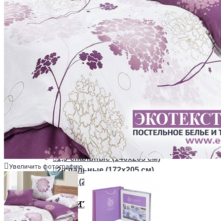
ТКАНИ
Из сатина
Из сатин-жаккарда
ПОСТЕЛЬНОЕ БЕЛЬЕ НА РЕЗИНКЕ
+
ОДЕЯЛА
РАЗМЕРЫ
1,5-спальные (140х205 см)
Увеличить фотографию
2-спальные (172х205 см)
Евро (200х220 см)
НАПОЛНИТЕЛИ