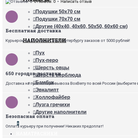
Отзывов: 0
•
Написать отзыв
Подушки 50х70 см
Подушки 70х70 см
Другие (40х40, 40х60, 50х50, 60х60 см)
Бесплатная доставка
НАПОЛНИТЕЛИ
Курьером по Москве и Санкт-Петербургу заказов от 5000 рублей!
Пух
Пух-перо
Шерсть овцы
650 городов доставки
Шерсть верблюда
Бамбук
Доставка на пункты самовывоза BoxBerry по всей России (выберите 
Эвкалипт
Холлофайбер
Лузга гречихи
Другие наполнители
Безопасная оплата
+
Оплата курьеру при получении! Никаких предоплат!
НАМАТРАСНИКИ