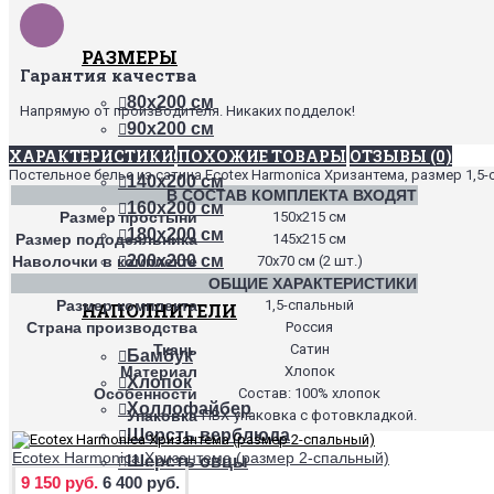
РАЗМЕРЫ
Гарантия качества
80х200 см
Напрямую от производителя. Никаких подделок!
90х200 см
ХАРАКТЕРИСТИКИ
ПОХОЖИЕ ТОВАРЫ
ОТЗЫВЫ (0)
120х200 см
Постельное белье из сатина Ecotex Harmonica Хризантема, размер 1,5-
140х200 см
В СОСТАВ КОМПЛЕКТА ВХОДЯТ
160х200 см
Размер простыни
150х215 см
180х200 см
Размер пододеяльника
145х215 см
200х200 см
Наволочки в комплекте
70х70 см (2 шт.)
ОБЩИЕ ХАРАКТЕРИСТИКИ
Размер комплекта
1,5-спальный
НАПОЛНИТЕЛИ
Страна производства
Россия
Ткань
Сатин
Бамбук
Материал
Хлопок
Хлопок
Особенности
Состав: 100% хлопок
Холлофайбер
Упаковка
ПВХ-упаковка с фотовкладкой.
Шерсть верблюда
Ecotex Harmonica Хризантема (размер 2-спальный)
Шерсть овцы
9 150 руб.
6 400 руб.