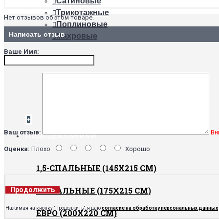
Сатиновые
Трикотажные
Нет отзывов об этом товаре.
Поплиновые
Написать отзыв
Махровые
Ваше Имя:
ТИПЫ
На резинке
Непромокаемые
Обычные
+
Ваш отзыв:
Вн
ПОДОДЕЯЛЬНИКИ
Оценка:
Плохо
Хорошо
1,5-СПАЛЬНЫЕ (145Х215 СМ)
2-СПАЛЬНЫЕ (175Х215 СМ)
Продолжить
Нажимая на кнопку "Продолжить", я даю
согласие на обработку персональных данных
ЕВРО (200Х220 СМ)