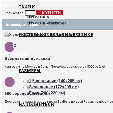
ТКАНИ
КУПИТЬ
Количество:
Из сатина
Из сатин-жаккарда
в закладки
сравнение
ПОСТЕЛЬНОЕ БЕЛЬЕ НА РЕЗИНКЕ
Отзывов: 0
•
Написать отзыв
+
ОДЕЯЛА
Бесплатная доставка
Курьером по Москве и Санкт-Петербургу заказов от 5000 рублей!
РАЗМЕРЫ
1,5-спальные (140х205 см)
2-спальные (172х205 см)
650 городов доставки
Евро (200х220 см)
Доставка на пункты самовывоза BoxBerry по всей России (выберите 
НАПОЛНИТЕЛИ