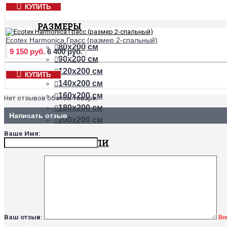
КУПИТЬ
РАЗМЕРЫ
Ecotex Harmonica Грасс (размер 2-спальный)
80х200 см
9 150 руб.
6 400 руб.
90х200 см
120х200 см
КУПИТЬ
140х200 см
160х200 см
Нет отзывов об этом товаре.
180х200 см
Написать отзыв
200х200 см
Ваше Имя:
НАПОЛНИТЕЛИ
Бамбук
Хлопок
Холлофайбер
Шерсть верблюда
Шерсть овцы
Ваш отзыв:
Вн