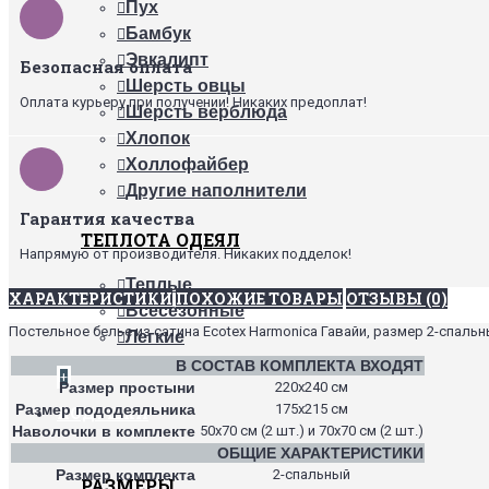
Пух
Бамбук
Эвкалипт
Безопасная оплата
Шерсть овцы
Оплата курьеру при получении! Никаких предоплат!
Шерсть верблюда
Хлопок
Холлофайбер
Другие наполнители
Гарантия качества
ТЕПЛОТА ОДЕЯЛ
Напрямую от производителя. Никаких подделок!
Теплые
ХАРАКТЕРИСТИКИ
ПОХОЖИЕ ТОВАРЫ
ОТЗЫВЫ (0)
Всесезонные
Постельное белье из сатина Ecotex Harmonica Гавайи, размер 2-спальн
Легкие
В СОСТАВ КОМПЛЕКТА ВХОДЯТ
+
Размер простыни
220х240 см
Размер пододеяльника
175х215 см
ПОДУШКИ
Наволочки в комплекте
50х70 см (2 шт.) и 70х70 см (2 шт.)
ОБЩИЕ ХАРАКТЕРИСТИКИ
Размер комплекта
2-спальный
РАЗМЕРЫ