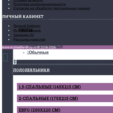
Сатиновые
Политика конфиденциальности
Трикотажные
Согласие на обработку персональных данных
Поплиновые
ЛИЧНЫЙ КАБИНЕТ
Махровые
Личный Кабинет
ТИПЫ
История заказов
Закладки (
0
)
Рассылка новостей
На резинке
Непромокаемые
www.ecotextile-shop.ru © 2016-2026
Обычные
+
ПОДОДЕЯЛЬНИКИ
1,5-СПАЛЬНЫЕ (145Х215 СМ)
2-СПАЛЬНЫЕ (175Х215 СМ)
ЕВРО (200Х220 СМ)