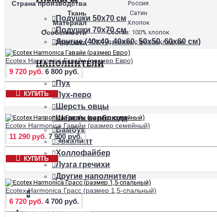
Страна производства
Россия
Ткань
Сатин
Подушки 50х70 см
Материал
Хлопок
Подушки 70х70 см
Особенности
Состав: 100% хлопок
Другие (40х40, 40х60, 50х50, 60х60 см)
Упаковка
ПВХ-упаковка с фотовкладкой.
Ecotex Harmonica Гавайи (размер Евро)
НАПОЛНИТЕЛИ
9 720 руб.
6 800 руб.
Пух
КУПИТЬ
Пух-перо
Шерсть овцы
Шерсть верблюда
Ecotex Harmonica Гавайи (размер семейный)
Бамбук
11 290 руб.
7 900 руб.
Эвкалипт
Холлофайбер
КУПИТЬ
Лузга гречихи
Другие наполнители
Ecotex Harmonica Грасс (размер 1,5-спальный)
+
6 720 руб.
4 700 руб.
НАМАТРАСНИКИ