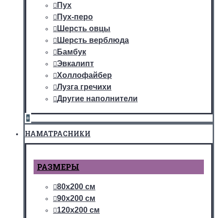
Пух
Пух-перо
Шерсть овцы
Шерсть верблюда
Бамбук
Эвкалипт
Холлофайбер
Лузга гречихи
Другие наполнители
+
НАМАТРАСНИКИ
РАЗМЕРЫ
80х200 см
90х200 см
120х200 см