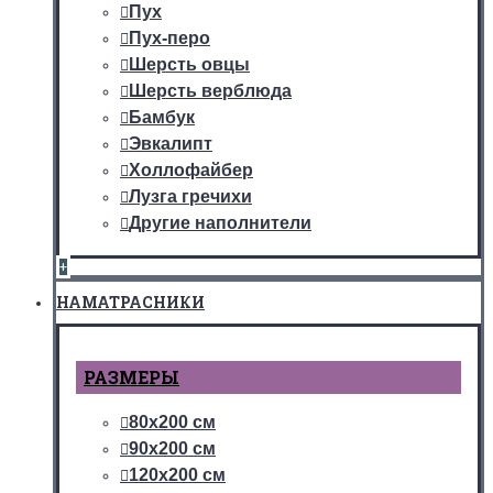
Пух
Пух-перо
Шерсть овцы
Шерсть верблюда
Бамбук
Эвкалипт
Холлофайбер
Лузга гречихи
Другие наполнители
+
НАМАТРАСНИКИ
РАЗМЕРЫ
80х200 см
90х200 см
120х200 см