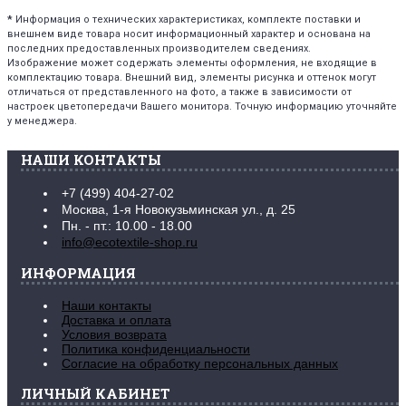
*
Информация о технических характеристиках, комплекте поставки и
внешнем виде товара носит информационный характер и основана на
последних предоставленных производителем сведениях.
Изображение может содержать элементы оформления, не входящие в
комплектацию товара. Внешний вид, элементы рисунка и оттенок могут
отличаться от представленного на фото, а также в зависимости от
настроек цветопередачи Вашего монитора. Точную информацию уточняйте
у менеджера.
НАШИ КОНТАКТЫ
+7 (499) 404-27-02
Москва, 1-я Новокузьминская ул., д. 25
Пн. - пт.: 10.00 - 18.00
info@ecotextile-shop.ru
ИНФОРМАЦИЯ
Наши контакты
Доставка и оплата
Условия возврата
Политика конфиденциальности
Согласие на обработку персональных данных
ЛИЧНЫЙ КАБИНЕТ