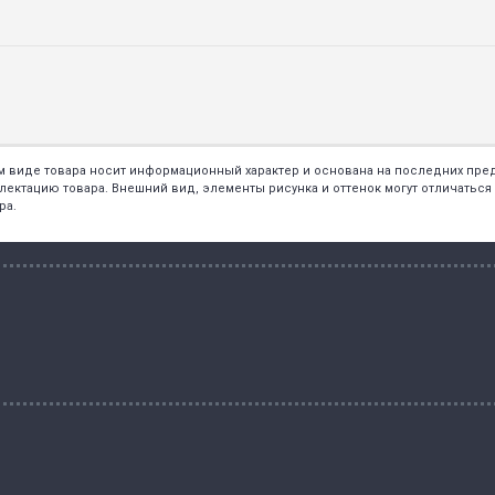
ем виде товара носит информационный характер и основана на последних пр
тацию товара. Внешний вид, элементы рисунка и оттенок могут отличаться о
ра.