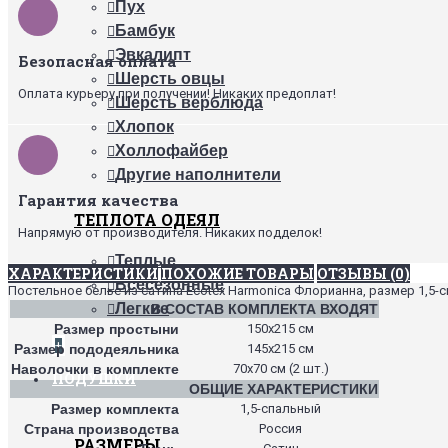
Пух
Бамбук
Эвкалипт
Безопасная оплата
Шерсть овцы
Оплата курьеру при получении! Никаких предоплат!
Шерсть верблюда
Хлопок
Холлофайбер
Другие наполнители
Гарантия качества
ТЕПЛОТА ОДЕЯЛ
Напрямую от производителя. Никаких подделок!
Теплые
ХАРАКТЕРИСТИКИ
ПОХОЖИЕ ТОВАРЫ
ОТЗЫВЫ (0)
Всесезонные
Постельное белье из сатина Ecotex Harmonica Флорианна, размер 1,5-с
Легкие
В СОСТАВ КОМПЛЕКТА ВХОДЯТ
Размер простыни
150х215 см
+
Размер пододеяльника
145х215 см
Наволочки в комплекте
70х70 см (2 шт.)
ПОДУШКИ
ОБЩИЕ ХАРАКТЕРИСТИКИ
Размер комплекта
1,5-спальный
Страна производства
Россия
РАЗМЕРЫ