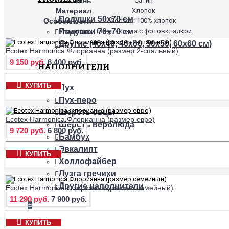
Ткань
Сатин
Материал
Хлопок
Подушки 50х70 см
Особенности
Состав: 100% хлопок
Упаковка
ПВХ-упаковка с фотовкладкой.
Подушки 70х70 см
Другие (40х40, 40х60, 50х50, 60х60 см)
Ecotex Harmonica Флорианна (размер 2-спальный)
9 150 руб.
6 400 руб.
НАПОЛНИТЕЛИ
КУПИТЬ
Пух
Пух-перо
Шерсть овцы
Ecotex Harmonica Флорианна (размер евро)
Шерсть верблюда
9 720 руб.
6 800 руб.
Бамбук
Эвкалипт
КУПИТЬ
Холлофайбер
Лузга гречихи
Другие наполнители
Ecotex Harmonica Флорианна (размер семейный)
11 290 руб.
7 900 руб.
+
НАМАТРАСНИКИ
КУПИТЬ