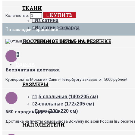
ТКАНИ
КУПИТЬ
Количество:
Из сатина
Из сатин-жаккарда
в закладки
сравнение
ПОСТЕЛЬНОЕ БЕЛЬЕ НА РЕЗИНКЕ
Отзывов: 0
•
Написать отзыв
+
ОДЕЯЛА
Бесплатная доставка
Курьером по Москве и Санкт-Петербургу заказов от 5000 рублей!
РАЗМЕРЫ
1,5-спальные (140х205 см)
2-спальные (172х205 см)
650 городов доставки
Евро (200х220 см)
Доставка на пункты самовывоза BoxBerry по всей России (выберите 
НАПОЛНИТЕЛИ