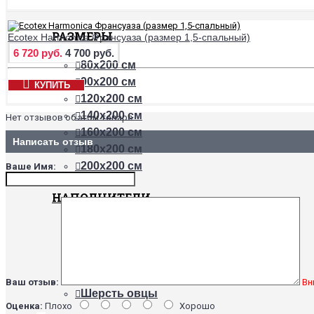
РАЗМЕРЫ
Ecotex Harmonica Франсуаза (размер 1,5-спальный)
6 720 руб.
4 700 руб.
80х200 см
90х200 см
КУПИТЬ
120х200 см
140х200 см
Нет отзывов об этом товаре.
160х200 см
Написать отзыв
180х200 см
200х200 см
Ваше Имя:
НАПОЛНИТЕЛИ
Бамбук
Хлопок
Холлофайбер
Шерсть верблюда
Ваш отзыв:
Вн
Шерсть овцы
Оценка:
Плохо
Хорошо