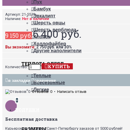
Пух
Бамбук
Артикул:
21-5579
Эвкалипт
Наличие:
Нет в наличии
Шерсть овцы
6 400 руб.
Шерсть верблюда
9 150 руб.
Хлопок
Холлофайбер
Вы экономите:
2 750 руб. или 30%
Другие наполнители
ТЕПЛОТА ОДЕЯЛ
КУПИТЬ
Количество:
Теплые
в закладки
сравнение
Всесезонные
Легкие
Отзывов: 0
•
Написать отзыв
+
ПОДУШКИ
Бесплатная доставка
РАЗМЕРЫ
Курьером по Москве и Санкт-Петербургу заказов от 5000 рублей!