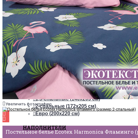
ТКАНИ
Из сатина
Из сатин-жаккарда
ПОСТЕЛЬНОЕ БЕЛЬЕ НА РЕЗИНКЕ
+
ОДЕЯЛА
РАЗМЕРЫ
1,5-спальные (140х205 см)
Увеличить фотографию
2-спальные (172х205 см)
Евро (200х220 см)
НАПОЛНИТЕЛИ
Постельное белье Ecotex Harmonica Фламинго 