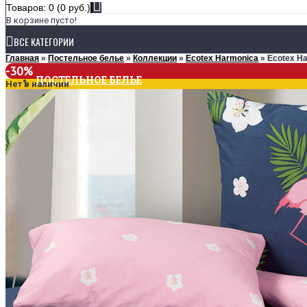
Товаров: 0 (0 руб.)
В корзине пусто!
ВСЕ КАТЕГОРИИ
Главная
»
Постельное белье
»
Коллекции
»
Ecotex Harmonica
» Ecotex H
-30%
ПОСТЕЛЬНОЕ БЕЛЬЕ
Нет в наличии
КОЛЛЕКЦИИ
Ecotex Estetica
Ecotex Harmonica
Ecotex Monospace
РАЗМЕРЫ
1,5-спальное
2-спальное
Евро
Семейное