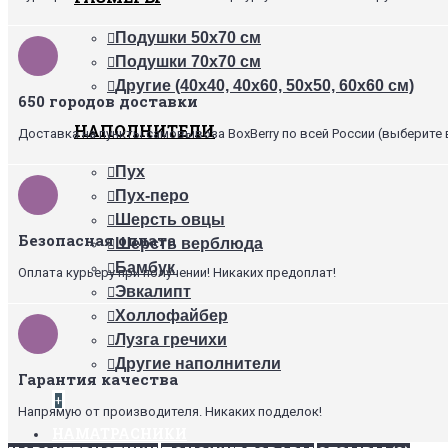
Подушки 50х70 см
Подушки 70х70 см
Другие (40х40, 40х60, 50х50, 60х60 см)
650 городов доставки
НАПОЛНИТЕЛИ
Доставка на пункты самовывоза BoxBerry по всей России (выберите 
Пух
Пух-перо
Шерсть овцы
Безопасная оплата
Шерсть верблюда
Бамбук
Оплата курьеру при получении! Никаких предоплат!
Эвкалипт
Холлофайбер
Лузга гречихи
Другие наполнители
Гарантия качества
+
Напрямую от производителя. Никаких подделок!
НАМАТРАСНИКИ