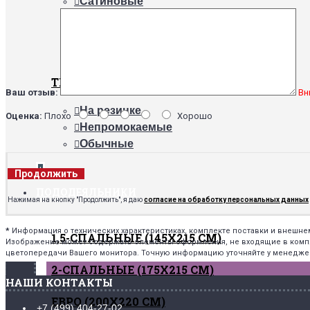
Сатиновые
Трикотажные
Поплиновые
Махровые
ТИПЫ
Ваш отзыв:
Вн
На резинке
Оценка:
Плохо
Хорошо
Непромокаемые
Обычные
+
Продолжить
ПОДОДЕЯЛЬНИКИ
Нажимая на кнопку "Продолжить", я даю
согласие на обработку персональных данных
*
Информация о технических характеристиках, комплекте поставки и внешн
1,5-СПАЛЬНЫЕ (145Х215 СМ)
Изображение может содержать элементы оформления, не входящие в комплек
цветопередачи Вашего монитора. Точную информацию уточняйте у менедже
2-СПАЛЬНЫЕ (175Х215 СМ)
НАШИ КОНТАКТЫ
ЕВРО (200Х220 СМ)
+7 (499) 404-27-02