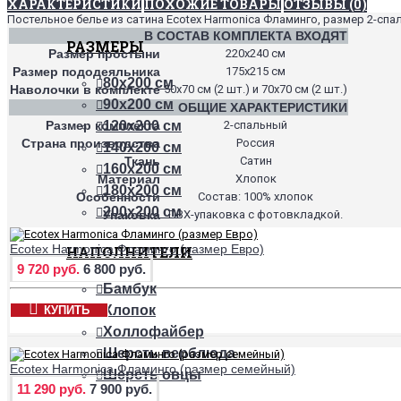
ХАРАКТЕРИСТИКИ
ПОХОЖИЕ ТОВАРЫ
ОТЗЫВЫ (0)
Постельное белье из сатина Ecotex Harmonica Фламинго, размер 2-спа
В СОСТАВ КОМПЛЕКТА ВХОДЯТ
РАЗМЕРЫ
Размер простыни
220х240 см
Размер пододеяльника
175х215 см
80х200 см
Наволочки в комплекте
50х70 см (2 шт.) и 70х70 см (2 шт.)
90х200 см
ОБЩИЕ ХАРАКТЕРИСТИКИ
Размер комплекта
2-спальный
120х200 см
Страна производства
Россия
140х200 см
Ткань
Сатин
160х200 см
Материал
Хлопок
180х200 см
Особенности
Состав: 100% хлопок
200х200 см
Упаковка
ПВХ-упаковка с фотовкладкой.
Ecotex Harmonica Фламинго (размер Евро)
НАПОЛНИТЕЛИ
9 720 руб.
6 800 руб.
Бамбук
Хлопок
КУПИТЬ
Холлофайбер
Шерсть верблюда
Ecotex Harmonica Фламинго (размер семейный)
Шерсть овцы
11 290 руб.
7 900 руб.