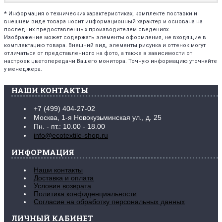
*
Информация о технических характеристиках, комплекте поставки и
внешнем виде товара носит информационный характер и основана на
последних предоставленных производителем сведениях.
Изображение может содержать элементы оформления, не входящие в
комплектацию товара. Внешний вид, элементы рисунка и оттенок могут
отличаться от представленного на фото, а также в зависимости от
настроек цветопередачи Вашего монитора. Точную информацию уточняйте
у менеджера.
НАШИ КОНТАКТЫ
+7 (499) 404-27-02
Москва, 1-я Новокузьминская ул., д. 25
Пн. - пт.: 10.00 - 18.00
info@ecotextile-shop.ru
ИНФОРМАЦИЯ
Наши контакты
Доставка и оплата
Условия возврата
Политика конфиденциальности
Согласие на обработку персональных данных
ЛИЧНЫЙ КАБИНЕТ