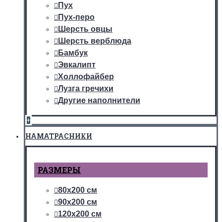
Пух
Пух-перо
Шерсть овцы
Шерсть верблюда
Бамбук
Эвкалипт
Холлофайбер
Лузга гречихи
Другие наполнители
+
НАМАТРАСНИКИ
РАЗМЕРЫ
80х200 см
90х200 см
120х200 см