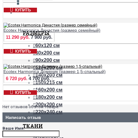
+
КУПИТЬ
ПРОСТЫНИ
Ecotex Harmonica Династия (размер семейный)
РАЗМЕРЫ
11 290 руб.
7 900 руб.
60х120 см
КУПИТЬ
80х200 см
90х200 см
120х200 см
Ecotex Harmonica Доменик (размер 1,5-спальный)
140х200 см
6 720 руб.
4 700 руб.
150х215 см
160х200 см
КУПИТЬ
180х200 см
200х200 см
Нет отзывов об этом товаре.
220х240 см
Написать отзыв
ТКАНИ
Ваше Имя: