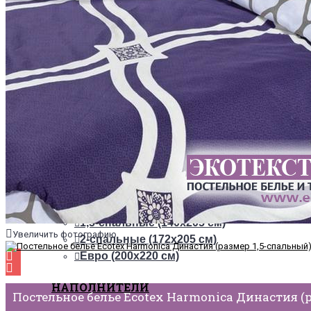
ТКАНИ
Из сатина
Из сатин-жаккарда
ПОСТЕЛЬНОЕ БЕЛЬЕ НА РЕЗИНКЕ
+
ОДЕЯЛА
РАЗМЕРЫ
1,5-спальные (140х205 см)
Увеличить фотографию
2-спальные (172х205 см)
Евро (200х220 см)
НАПОЛНИТЕЛИ
Постельное белье Ecotex Harmonica Династия (