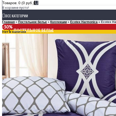
Товаров: 0 (0 руб.)
В корзине пусто!
ВСЕ КАТЕГОРИИ
Главная
»
Постельное белье
»
Коллекции
»
Ecotex Harmonica
» Ecotex H
-30%
ПОСТЕЛЬНОЕ БЕЛЬЕ
Нет в наличии
КОЛЛЕКЦИИ
Ecotex Estetica
Ecotex Harmonica
Ecotex Monospace
РАЗМЕРЫ
1,5-спальное
2-спальное
Евро
Семейное