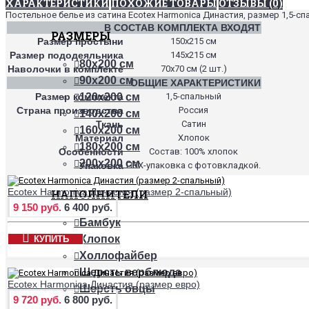
ХАРАКТЕРИСТИКИ
ПОХОЖИЕ ТОВАРЫ
ОТЗЫВЫ (0)
Постельное белье из сатина Ecotex Harmonica Династия, размер 1,5-сп
В СОСТАВ КОМПЛЕКТА ВХОДЯТ
РАЗМЕРЫ
Размер простыни
150х215 см
Размер пододеяльника
145х215 см
80х200 см
Наволочки в комплекте
70х70 см (2 шт.)
90х200 см
ОБЩИЕ ХАРАКТЕРИСТИКИ
Размер комплекта
1,5-спальный
120х200 см
Страна производства
Россия
140х200 см
Ткань
Сатин
160х200 см
Материал
Хлопок
180х200 см
Особенности
Состав: 100% хлопок
200х200 см
Упаковка
ПВХ-упаковка с фотовкладкой.
Ecotex Harmonica Династия (размер 2-спальный)
НАПОЛНИТЕЛИ
9 150 руб.
6 400 руб.
Бамбук
Хлопок
КУПИТЬ
Холлофайбер
Шерсть верблюда
Ecotex Harmonica Династия (размер евро)
Шерсть овцы
9 720 руб.
6 800 руб.