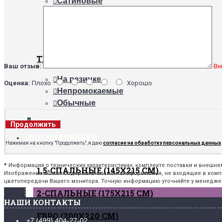
Сатиновые
Трикотажные
Поплиновые
Махровые
ТИПЫ
Ваш отзыв:
Вн
На резинке
Оценка:
Плохо
Хорошо
Непромокаемые
Обычные
+
Продолжить
ПОДОДЕЯЛЬНИКИ
Нажимая на кнопку "Продолжить", я даю
согласие на обработку персональных данных
*
Информация о технических характеристиках, комплекте поставки и внешн
1,5-СПАЛЬНЫЕ (145Х215 СМ)
Изображение может содержать элементы оформления, не входящие в комплек
цветопередачи Вашего монитора. Точную информацию уточняйте у менедже
2-СПАЛЬНЫЕ (175Х215 СМ)
НАШИ КОНТАКТЫ
ЕВРО (200Х220 СМ)
+7 (499) 404-27-02