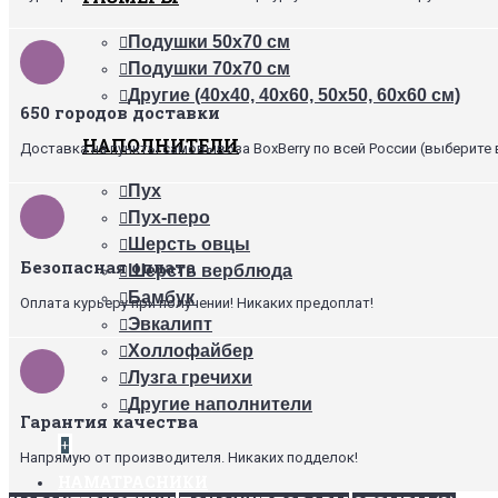
Подушки 50х70 см
Подушки 70х70 см
Другие (40х40, 40х60, 50х50, 60х60 см)
650 городов доставки
НАПОЛНИТЕЛИ
Доставка на пункты самовывоза BoxBerry по всей России (выберите 
Пух
Пух-перо
Шерсть овцы
Безопасная оплата
Шерсть верблюда
Бамбук
Оплата курьеру при получении! Никаких предоплат!
Эвкалипт
Холлофайбер
Лузга гречихи
Другие наполнители
Гарантия качества
+
Напрямую от производителя. Никаких подделок!
НАМАТРАСНИКИ