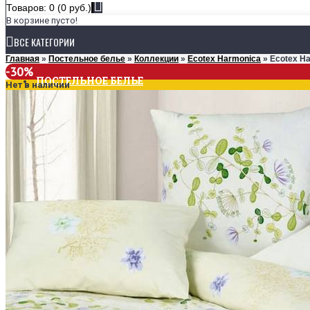
Товаров: 0 (0 руб.)
В корзине пусто!
ВСЕ КАТЕГОРИИ
Главная
»
Постельное белье
»
Коллекции
»
Ecotex Harmonica
» Ecotex H
-30%
ПОСТЕЛЬНОЕ БЕЛЬЕ
Нет в наличии
КОЛЛЕКЦИИ
Ecotex Estetica
Ecotex Harmonica
Ecotex Monospace
РАЗМЕРЫ
1,5-спальное
2-спальное
Евро
Семейное