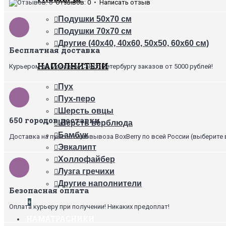
Отзывов: 0
•
Написать отзыв
Подушки 50х70 см
Подушки 70х70 см
Другие (40х40, 40х60, 50х50, 60х60 см)
Бесплатная доставка
НАПОЛНИТЕЛИ
Курьером по Москве и Санкт-Петербургу заказов от 5000 рублей!
Пух
Пух-перо
Шерсть овцы
650 городов доставки
Шерсть верблюда
Бамбук
Доставка на пункты самовывоза BoxBerry по всей России (выберите 
Эвкалипт
Холлофайбер
Лузга гречихи
Другие наполнители
Безопасная оплата
+
Оплата курьеру при получении! Никаких предоплат!
НАМАТРАСНИКИ