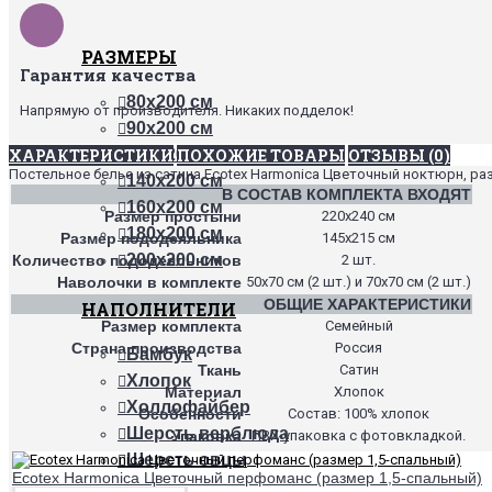
РАЗМЕРЫ
Гарантия качества
80х200 см
Напрямую от производителя. Никаких подделок!
90х200 см
ХАРАКТЕРИСТИКИ
ПОХОЖИЕ ТОВАРЫ
ОТЗЫВЫ (0)
120х200 см
Постельное белье из сатина Ecotex Harmonica Цветочный ноктюрн, ра
140х200 см
В СОСТАВ КОМПЛЕКТА ВХОДЯТ
160х200 см
Размер простыни
220х240 см
180х200 см
Размер пододеяльника
145х215 см
200х200 см
Количество пододеяльников
2 шт.
Наволочки в комплекте
50х70 см (2 шт.) и 70х70 см (2 шт.)
ОБЩИЕ ХАРАКТЕРИСТИКИ
НАПОЛНИТЕЛИ
Размер комплекта
Семейный
Страна производства
Россия
Бамбук
Ткань
Сатин
Хлопок
Материал
Хлопок
Холлофайбер
Особенности
Состав: 100% хлопок
Шерсть верблюда
Упаковка
ПВХ-упаковка с фотовкладкой.
Шерсть овцы
Ecotex Harmonica Цветочный перфоманс (размер 1,5-спальный)