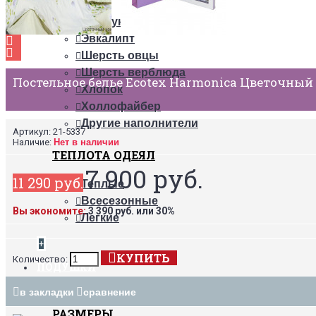
Пух
Бамбук
Эвкалипт
Шерсть овцы
Шерсть верблюда
Постельное белье Ecotex Harmonica Цветочный
Хлопок
Холлофайбер
Другие наполнители
Артикул:
21-5337
Наличие:
Нет в наличии
ТЕПЛОТА ОДЕЯЛ
7 900 руб.
11 290 руб.
Теплые
Всесезонные
Вы экономите:
3 390 руб. или 30%
Легкие
+
КУПИТЬ
Количество:
ПОДУШКИ
в закладки
сравнение
РАЗМЕРЫ