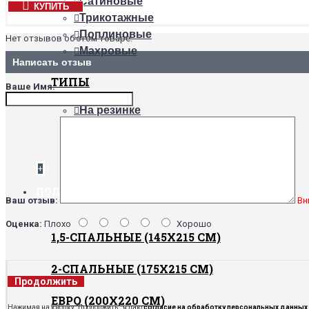
Сатиновые
КУПИТЬ
Трикотажные
Поплиновые
Нет отзывов об этом товаре.
Махровые
Написать отзыв
ТИПЫ
Ваше Имя:
На резинке
Непромокаемые
Обычные
+
ПОДОДЕЯЛЬНИКИ
Ваш отзыв:
Вн
Оценка:
Плохо
Хорошо
1,5-СПАЛЬНЫЕ (145Х215 СМ)
2-СПАЛЬНЫЕ (175Х215 СМ)
Продолжить
ЕВРО (200Х220 СМ)
Нажимая на кнопку "Продолжить", я даю
согласие на обработку персональных данных