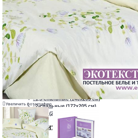
ТКАНИ
Из сатина
Из сатин-жаккарда
ПОСТЕЛЬНОЕ БЕЛЬЕ НА РЕЗИНКЕ
+
ОДЕЯЛА
РАЗМЕРЫ
1,5-спальные (140х205 см)
Увеличить фотографию
2-спальные (172х205 см)
Евро (200х220 см)
НАПОЛНИТЕЛИ