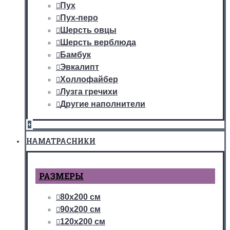
Пух
Пух-перо
Шерсть овцы
Шерсть верблюда
Бамбук
Эвкалипт
Холлофайбер
Лузга гречихи
Другие наполнители
+
НАМАТРАСНИКИ
РАЗМЕРЫ
80х200 см
90х200 см
120х200 см