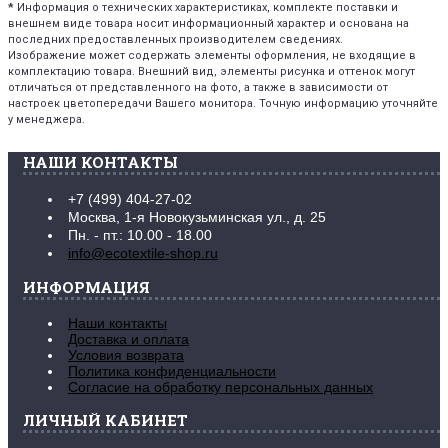
*
Информация о технических характеристиках, комплекте поставки и
внешнем виде товара носит информационный характер и основана на
последних предоставленных производителем сведениях.
Изображение может содержать элементы оформления, не входящие в
комплектацию товара. Внешний вид, элементы рисунка и оттенок могут
отличаться от представленного на фото, а также в зависимости от
настроек цветопередачи Вашего монитора. Точную информацию уточняйте
у менеджера.
НАШИ КОНТАКТЫ
+7 (499) 404-27-02
Москва, 1-я Новокузьминская ул., д. 25
Пн. - пт.: 10.00 - 18.00
info@ecotextile-shop.ru
ИНФОРМАЦИЯ
Наши контакты
Доставка и оплата
Условия возврата
Политика конфиденциальности
Согласие на обработку персональных данных
ЛИЧНЫЙ КАБИНЕТ