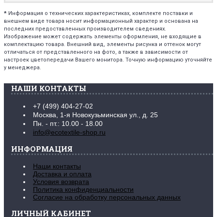
*
Информация о технических характеристиках, комплекте поставки и
внешнем виде товара носит информационный характер и основана на
последних предоставленных производителем сведениях.
Изображение может содержать элементы оформления, не входящие в
комплектацию товара. Внешний вид, элементы рисунка и оттенок могут
отличаться от представленного на фото, а также в зависимости от
настроек цветопередачи Вашего монитора. Точную информацию уточняйте
у менеджера.
НАШИ КОНТАКТЫ
+7 (499) 404-27-02
Москва, 1-я Новокузьминская ул., д. 25
Пн. - пт.: 10.00 - 18.00
info@ecotextile-shop.ru
ИНФОРМАЦИЯ
Наши контакты
Доставка и оплата
Условия возврата
Политика конфиденциальности
Согласие на обработку персональных данных
ЛИЧНЫЙ КАБИНЕТ