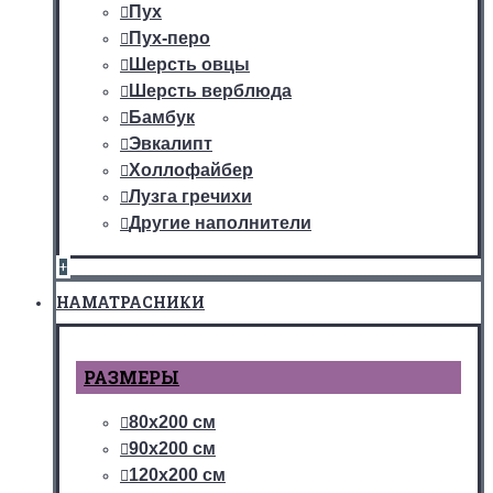
Пух
Пух-перо
Шерсть овцы
Шерсть верблюда
Бамбук
Эвкалипт
Холлофайбер
Лузга гречихи
Другие наполнители
+
НАМАТРАСНИКИ
РАЗМЕРЫ
80х200 см
90х200 см
120х200 см