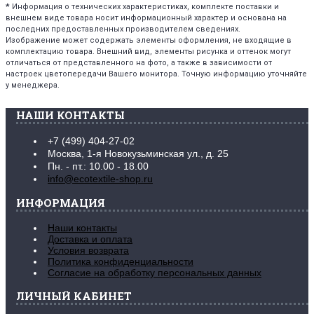
*
Информация о технических характеристиках, комплекте поставки и
внешнем виде товара носит информационный характер и основана на
последних предоставленных производителем сведениях.
Изображение может содержать элементы оформления, не входящие в
комплектацию товара. Внешний вид, элементы рисунка и оттенок могут
отличаться от представленного на фото, а также в зависимости от
настроек цветопередачи Вашего монитора. Точную информацию уточняйте
у менеджера.
НАШИ КОНТАКТЫ
+7 (499) 404-27-02
Москва, 1-я Новокузьминская ул., д. 25
Пн. - пт.: 10.00 - 18.00
info@ecotextile-shop.ru
ИНФОРМАЦИЯ
Наши контакты
Доставка и оплата
Условия возврата
Политика конфиденциальности
Согласие на обработку персональных данных
ЛИЧНЫЙ КАБИНЕТ