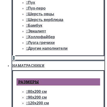
Пух
Пух-перо
Шерсть овцы
Шерсть верблюда
Бамбук
Эвкалипт
Холлофайбер
Лузга гречихи
Другие наполнители
+
НАМАТРАСНИКИ
РАЗМЕРЫ
80х200 см
90х200 см
120х200 см