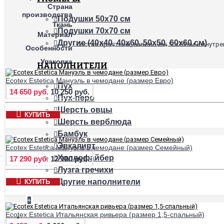
Страна
производства
Подушки 50х70 см
Ткань
Подушки 70х70 см
Материал
Другие (40х40, 40х60, 50х50, 60х60 см)
Состав простыни, наволочек 50х70 см и внутр
Особенности
Упаковка
НАПОЛНИТЕЛИ
Ecotex Estetica Мануэль в чемодане (размер Евро)
Пух
14 650 руб.
10 250 руб.
Пух-перо
Шерсть овцы
КУПИТЬ
Шерсть верблюда
Бамбук
Эвкалипт
Ecotex Estetica Мануэль в чемодане (размер Семейный)
Холлофайбер
17 290 руб.
12 100 руб.
Лузга гречихи
Другие наполнители
КУПИТЬ
+
Ecotex Estetica Итальянская ривьера (размер 1,5-спальный)
НАМАТРАСНИКИ