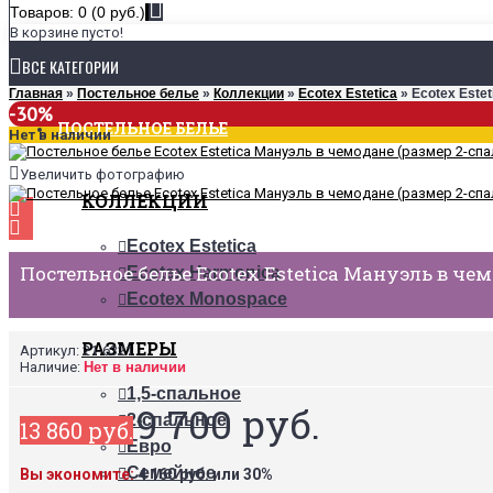
Товаров: 0 (0 руб.)
В корзине пусто!
ВСЕ КАТЕГОРИИ
Главная
»
Постельное белье
»
Коллекции
»
Ecotex Estetica
» Ecotex Este
-30%
ПОСТЕЛЬНОЕ БЕЛЬЕ
Нет в наличии
Увеличить фотографию
КОЛЛЕКЦИИ
Ecotex Estetica
Постельное белье Ecotex Estetica Мануэль в че
Ecotex Harmonica
Ecotex Monospace
РАЗМЕРЫ
Артикул:
21-6321
Наличие:
Нет в наличии
1,5-спальное
9 700 руб.
2-спальное
13 860 руб.
Евро
Семейное
Вы экономите:
4 160 руб. или 30%