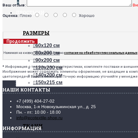
+
Ваш отзыв:
Вн
ПРОСТЫНИ
Оценка:
Плохо
Хорошо
РАЗМЕРЫ
Продолжить
60х120 см
80х200 см
Нажимая на кнопку "Продолжить", я даю
согласие на обработку персональных данных
90х200 см
*
Информация о технических характеристиках, комплекте поставки и внешн
120х200 см
Изображение может содержать элементы оформления, не входящие в комплек
140х200 см
цветопередачи Вашего монитора. Точную информацию уточняйте у менедже
150х215 см
НАШИ КОНТАКТЫ
160х200 см
180х200 см
+7 (499) 404-27-02
200х200 см
Москва, 1-я Новокузьминская ул., д. 25
220х240 см
Пн. - пт.: 10.00 - 18.00
info@ecotextile-shop.ru
ТКАНИ
ИНФОРМАЦИЯ