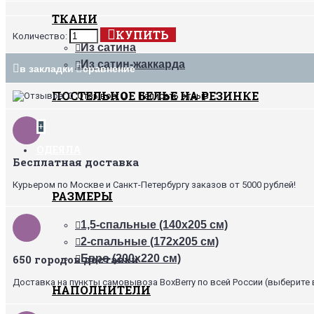
ТКАНИ
КУПИТЬ
Количество:
Из сатина
Из сатин-жаккарда
в закладки
сравнение
ПОСТЕЛЬНОЕ БЕЛЬЕ НА РЕЗИНКЕ
Отзывов: 0
•
Написать отзыв
+
ОДЕЯЛА
Бесплатная доставка
Курьером по Москве и Санкт-Петербургу заказов от 5000 рублей!
РАЗМЕРЫ
1,5-спальные (140х205 см)
2-спальные (172х205 см)
650 городов доставки
Евро (200х220 см)
Доставка на пункты самовывоза BoxBerry по всей России (выберите 
НАПОЛНИТЕЛИ