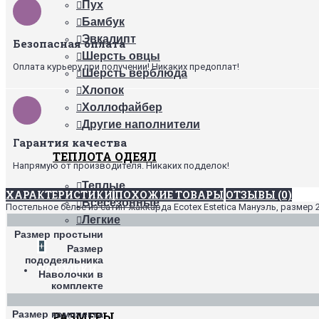
Пух
Бамбук
Эвкалипт
Безопасная оплата
Шерсть овцы
Оплата курьеру при получении! Никаких предоплат!
Шерсть верблюда
Хлопок
Холлофайбер
Другие наполнители
Гарантия качества
ТЕПЛОТА ОДЕЯЛ
Напрямую от производителя. Никаких подделок!
Теплые
ХАРАКТЕРИСТИКИ
ПОХОЖИЕ ТОВАРЫ
ОТЗЫВЫ (0)
Всесезонные
Постельное белье из сатин-жаккарда Ecotex Estetica Мануэль, размер 
Легкие
Размер простыни
+
Размер
пододеяльника
ПОДУШКИ
Наволочки в
комплекте
Размер комплекта
РАЗМЕРЫ