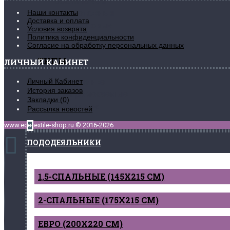
Сатиновые
Наши контакты
Трикотажные
Доставка и оплата
Поплиновые
Условия возврата
Политика конфиденциальности
Махровые
Согласие на обработку персональных данных
ТИПЫ
ЛИЧНЫЙ КАБИНЕТ
Личный Кабинет
На резинке
История заказов
Непромокаемые
Закладки (
0
)
Обычные
Рассылка новостей
www.ecotextile-shop.ru © 2016-2026
+
ПОДОДЕЯЛЬНИКИ
1,5-СПАЛЬНЫЕ (145Х215 СМ)
2-СПАЛЬНЫЕ (175Х215 СМ)
ЕВРО (200Х220 СМ)