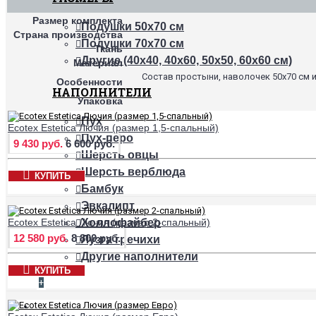
Размер комплекта
Подушки 50х70 см
Страна производства
Подушки 70х70 см
Ткань
Другие (40х40, 40х60, 50х50, 60х60 см)
Материал
Состав простыни, наволочек 50х70 см 
Особенности
НАПОЛНИТЕЛИ
Упаковка
Пух
Ecotex Estetica Лючия (размер 1,5-спальный)
Пух-перо
9 430 руб.
6 600 руб.
Шерсть овцы
Шерсть верблюда
КУПИТЬ
Бамбук
Эвкалипт
Ecotex Estetica Лючия (размер 2-спальный)
Холлофайбер
12 580 руб.
8 800 руб.
Лузга гречихи
Другие наполнители
КУПИТЬ
+
НАМАТРАСНИКИ