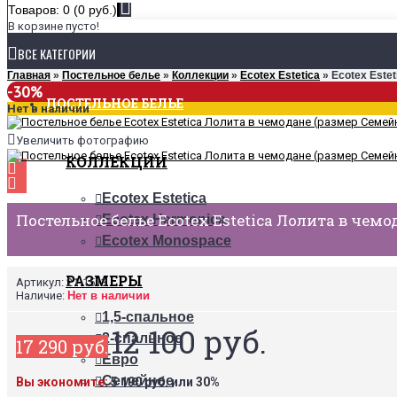
Товаров: 0 (0 руб.)
В корзине пусто!
ВСЕ КАТЕГОРИИ
Главная
»
Постельное белье
»
Коллекции
»
Ecotex Estetica
» Ecotex Este
-30%
ПОСТЕЛЬНОЕ БЕЛЬЕ
Нет в наличии
Увеличить фотографию
КОЛЛЕКЦИИ
Ecotex Estetica
Постельное белье Ecotex Estetica Лолита в чем
Ecotex Harmonica
Ecotex Monospace
РАЗМЕРЫ
Артикул:
21-1513
Наличие:
Нет в наличии
1,5-спальное
12 100 руб.
2-спальное
17 290 руб.
Евро
Семейное
Вы экономите:
5 190 руб. или 30%