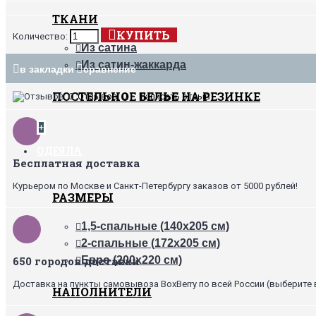
ТКАНИ
КУПИТЬ
Количество:
Из сатина
Из сатин-жаккарда
в закладки
сравнение
ПОСТЕЛЬНОЕ БЕЛЬЕ НА РЕЗИНКЕ
Отзывов: 0
•
Написать отзыв
+
ОДЕЯЛА
Бесплатная доставка
Курьером по Москве и Санкт-Петербургу заказов от 5000 рублей!
РАЗМЕРЫ
1,5-спальные (140х205 см)
2-спальные (172х205 см)
650 городов доставки
Евро (200х220 см)
Доставка на пункты самовывоза BoxBerry по всей России (выберите 
НАПОЛНИТЕЛИ