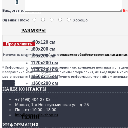
+
Ваш отзыв:
Вн
ПРОСТЫНИ
Оценка:
Плохо
Хорошо
РАЗМЕРЫ
60х120 см
Продолжить
80х200 см
Нажимая на кнопку "Продолжить", я даю
согласие на обработку персональных данных
90х200 см
120х200 см
*
Информация о технических характеристиках, комплекте поставки и внешн
140х200 см
Изображение может содержать элементы оформления, не входящие в комплек
150х215 см
цветопередачи Вашего монитора. Точную информацию уточняйте у менедже
160х200 см
НАШИ КОНТАКТЫ
180х200 см
200х200 см
+7 (499) 404-27-02
220х240 см
Москва, 1-я Новокузьминская ул., д. 25
Пн. - пт.: 10.00 - 18.00
info@ecotextile-shop.ru
ТКАНИ
ИНФОРМАЦИЯ