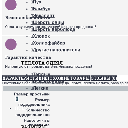
Пух
Бамбук
Эвкалипт
Безопасная оплата
Шерсть овцы
Оплата курьеру при получении! Никаких предоплат!
Шерсть верблюда
Хлопок
Холлофайбер
Другие наполнители
Гарантия качества
ТЕПЛОТА ОДЕЯЛ
Напрямую от производителя. Никаких подделок!
Теплые
ХАРАКТЕРИСТИКИ
ПОХОЖИЕ ТОВАРЫ
ОТЗЫВЫ (0)
Всесезонные
Постельное белье из сатин-жаккарда Ecotex Estetica Лолита, размер с
Легкие
Размер простыни
+
Размер
пододеяльника
ПОДУШКИ
Количество
пододеяльников
Наволочки в
комплекте
РАЗМЕРЫ