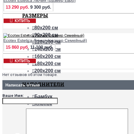
Ecotex Estetica Лючия (размер Евро)
13 290 руб.
9 300 руб.
РАЗМЕРЫ
КУПИТЬ
80х200 см
90х200 см
Ecotex Estetica Лючия (размер Семейный)
120х200 см
15 860 руб.
11 100 руб.
140х200 см
160х200 см
КУПИТЬ
180х200 см
200х200 см
Нет отзывов об этом товаре.
НАПОЛНИТЕЛИ
Написать отзыв
Ваше Имя:
Бамбук
Хлопок
Холлофайбер
Шерсть верблюда
Шерсть овцы