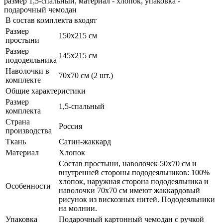
размер 1,5-спальный, материал - хлопок, упаковка -
подарочный чемодан
В состав комплекта входят
Размер
150х215 см
простыни
Размер
145х215 см
пододеяльника
Наволочки в
70х70 см (2 шт.)
комплекте
Общие характеристики
Размер
1,5-спальный
комплекта
Страна
Россия
производства
Ткань
Сатин-жаккард
Материал
Хлопок
Состав простыни, наволочек 50х70 см и
внутренней стороны пододеяльников: 100%
хлопок, наружная сторона пододеяльника и
Особенности
наволочки 70х70 см имеют жаккардовый
рисунок из вискозных нитей. Пододеяльники
на молнии.
Упаковка
Подарочный картонный чемодан с ручкой