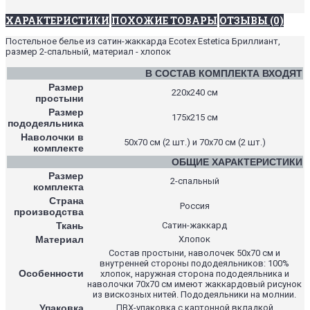
ХАРАКТЕРИСТИКИ
ПОХОЖИЕ ТОВАРЫ
ОТЗЫВЫ (0)
Постельное белье из сатин-жаккарда Ecotex Estetica Бриллиант,
размер 2-спальный, материал - хлопок
В СОСТАВ КОМПЛЕКТА ВХОДЯТ
Размер
220х240 см
простыни
Размер
175х215 см
пододеяльника
Наволочки в
50х70 см (2 шт.) и 70х70 см (2 шт.)
комплекте
ОБЩИЕ ХАРАКТЕРИСТИКИ
Размер
2-спальный
комплекта
Страна
Россия
производства
Ткань
Сатин-жаккард
Материал
Хлопок
Состав простыни, наволочек 50х70 см и
внутренней стороны пододеяльников: 100%
Особенности
хлопок, наружная сторона пододеяльника и
наволочки 70х70 см имеют жаккардовый рисунок
из вискозных нитей. Пододеяльники на молнии.
Упаковка
ПВХ-упаковка с картонной вкладкой