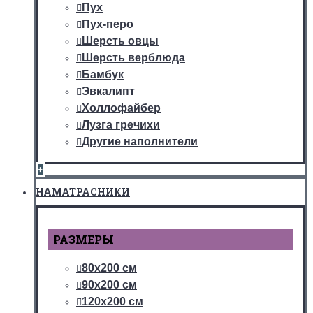
Пух
Пух-перо
Шерсть овцы
Шерсть верблюда
Бамбук
Эвкалипт
Холлофайбер
Лузга гречихи
Другие наполнители
+
НАМАТРАСНИКИ
РАЗМЕРЫ
80х200 см
90х200 см
120х200 см