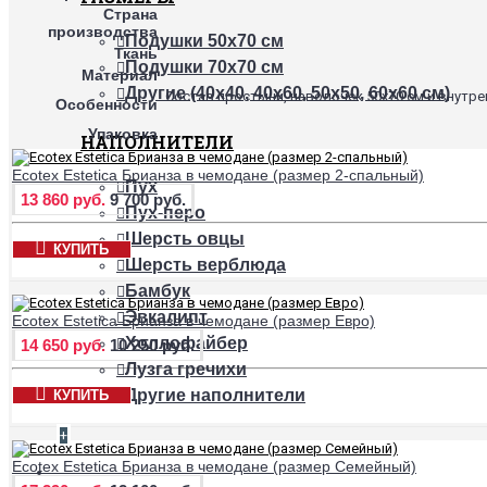
Страна
производства
Подушки 50х70 см
Ткань
Подушки 70х70 см
Материал
Другие (40х40, 40х60, 50х50, 60х60 см)
Состав простыни, наволочек 50х70 см и внутр
Особенности
Упаковка
НАПОЛНИТЕЛИ
Ecotex Estetica Брианза в чемодане (размер 2-спальный)
Пух
13 860 руб.
9 700 руб.
Пух-перо
Шерсть овцы
КУПИТЬ
Шерсть верблюда
Бамбук
Эвкалипт
Ecotex Estetica Брианза в чемодане (размер Евро)
Холлофайбер
14 650 руб.
10 250 руб.
Лузга гречихи
Другие наполнители
КУПИТЬ
+
Ecotex Estetica Брианза в чемодане (размер Семейный)
НАМАТРАСНИКИ