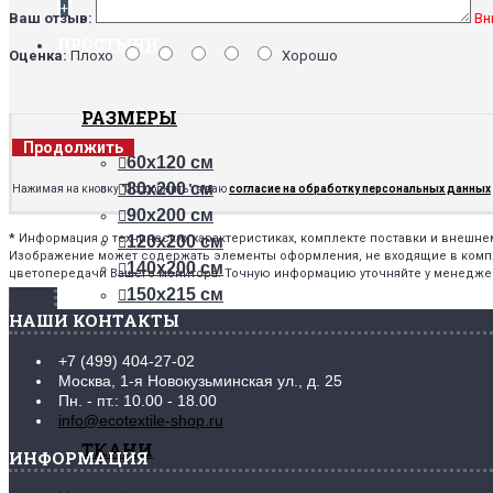
+
Ваш отзыв:
Вн
ПРОСТЫНИ
Оценка:
Плохо
Хорошо
РАЗМЕРЫ
Продолжить
60х120 см
80х200 см
Нажимая на кнопку "Продолжить", я даю
согласие на обработку персональных данных
90х200 см
*
Информация о технических характеристиках, комплекте поставки и внешн
120х200 см
Изображение может содержать элементы оформления, не входящие в комплек
140х200 см
цветопередачи Вашего монитора. Точную информацию уточняйте у менедже
150х215 см
НАШИ КОНТАКТЫ
160х200 см
180х200 см
+7 (499) 404-27-02
200х200 см
Москва, 1-я Новокузьминская ул., д. 25
220х240 см
Пн. - пт.: 10.00 - 18.00
info@ecotextile-shop.ru
ТКАНИ
ИНФОРМАЦИЯ