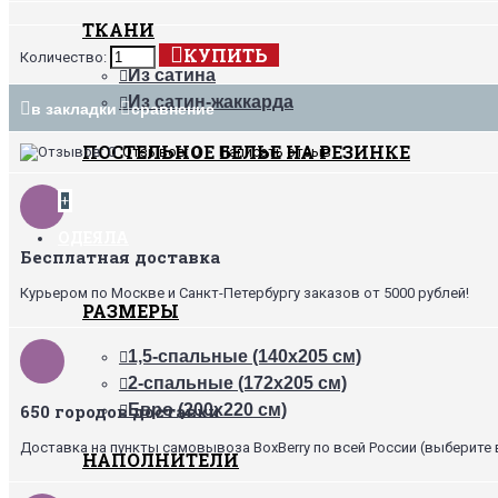
ТКАНИ
КУПИТЬ
Количество:
Из сатина
Из сатин-жаккарда
в закладки
сравнение
ПОСТЕЛЬНОЕ БЕЛЬЕ НА РЕЗИНКЕ
Отзывов: 0
•
Написать отзыв
+
ОДЕЯЛА
Бесплатная доставка
Курьером по Москве и Санкт-Петербургу заказов от 5000 рублей!
РАЗМЕРЫ
1,5-спальные (140х205 см)
2-спальные (172х205 см)
650 городов доставки
Евро (200х220 см)
Доставка на пункты самовывоза BoxBerry по всей России (выберите 
НАПОЛНИТЕЛИ