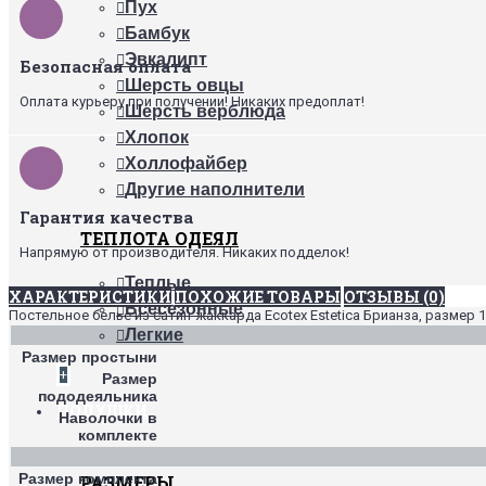
Пух
Бамбук
Эвкалипт
Безопасная оплата
Шерсть овцы
Оплата курьеру при получении! Никаких предоплат!
Шерсть верблюда
Хлопок
Холлофайбер
Другие наполнители
Гарантия качества
ТЕПЛОТА ОДЕЯЛ
Напрямую от производителя. Никаких подделок!
Теплые
ХАРАКТЕРИСТИКИ
ПОХОЖИЕ ТОВАРЫ
ОТЗЫВЫ (0)
Всесезонные
Постельное белье из сатин-жаккарда Ecotex Estetica Брианза, размер 
Легкие
Размер простыни
+
Размер
пододеяльника
ПОДУШКИ
Наволочки в
комплекте
Размер комплекта
РАЗМЕРЫ