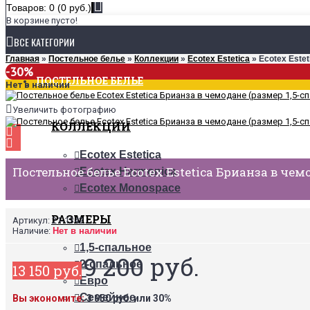
Товаров: 0 (0 руб.)
В корзине пусто!
ВСЕ КАТЕГОРИИ
Главная
»
Постельное белье
»
Коллекции
»
Ecotex Estetica
» Ecotex Este
-30%
ПОСТЕЛЬНОЕ БЕЛЬЕ
Нет в наличии
Увеличить фотографию
КОЛЛЕКЦИИ
Ecotex Estetica
Постельное белье Ecotex Estetica Брианза в чем
Ecotex Harmonica
Ecotex Monospace
РАЗМЕРЫ
Артикул:
21-1342
Наличие:
Нет в наличии
1,5-спальное
9 200 руб.
2-спальное
13 150 руб.
Евро
Семейное
Вы экономите:
3 950 руб. или 30%