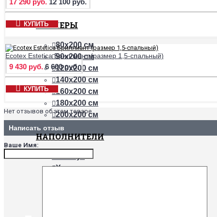
17 290 руб.
12 100 руб.
РАЗМЕРЫ
КУПИТЬ
80х200 см
Ecotex Estetica Бриллиант (размер 1,5-спальный)
90х200 см
9 430 руб.
6 600 руб.
120х200 см
140х200 см
КУПИТЬ
160х200 см
180х200 см
Нет отзывов об этом товаре.
200х200 см
Написать отзыв
НАПОЛНИТЕЛИ
Ваше Имя:
Бамбук
Хлопок
Холлофайбер
Шерсть верблюда
Шерсть овцы