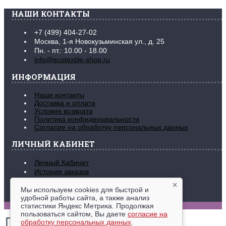
НАШИ КОНТАКТЫ
+7 (499) 404-27-02
Москва, 1-я Новокузьминская ул., д. 25
Пн. - пт.: 10.00 - 18.00
info@ecotextile-shop.ru
ИНФОРМАЦИЯ
Наши контакты
Доставка и оплата
Условия возврата
Политика конфиденциальности
Согласие на обработку персональных данных
ЛИЧНЫЙ КАБИНЕТ
Личный Кабинет
История заказов
Закладки (
0
)
×
Рассылка новостей
Мы используем cookies для быстрой и
удобной работы сайта, а также анализ
www.ecotextile-shop.ru © 2016-2026
статистики Яндекс Метрика. Продолжая
пользоваться сайтом, Вы даете
согласие на
обработку персональных данных
.