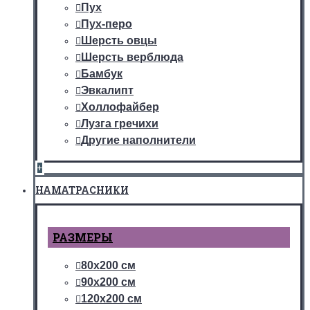
Пух
Пух-перо
Шерсть овцы
Шерсть верблюда
Бамбук
Эвкалипт
Холлофайбер
Лузга гречихи
Другие наполнители
+
НАМАТРАСНИКИ
РАЗМЕРЫ
80х200 см
90х200 см
120х200 см