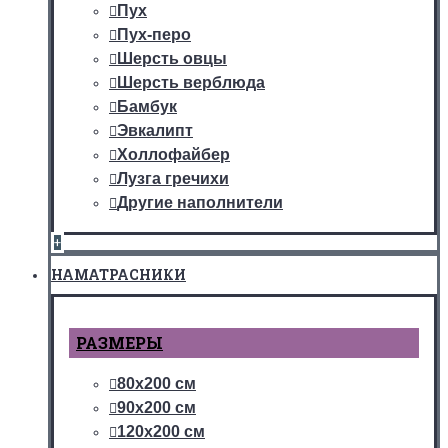
Пух
Пух-перо
Шерсть овцы
Шерсть верблюда
Бамбук
Эвкалипт
Холлофайбер
Лузга гречихи
Другие наполнители
+
НАМАТРАСНИКИ
РАЗМЕРЫ
80х200 см
90х200 см
120х200 см