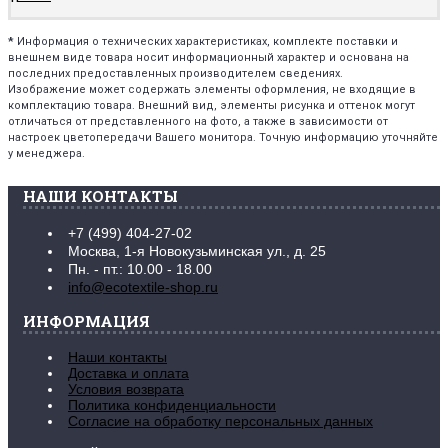
*
Информация о технических характеристиках, комплекте поставки и
внешнем виде товара носит информационный характер и основана на
последних предоставленных производителем сведениях.
Изображение может содержать элементы оформления, не входящие в
комплектацию товара. Внешний вид, элементы рисунка и оттенок могут
отличаться от представленного на фото, а также в зависимости от
настроек цветопередачи Вашего монитора. Точную информацию уточняйте
у менеджера.
НАШИ КОНТАКТЫ
+7 (499) 404-27-02
Москва, 1-я Новокузьминская ул., д. 25
Пн. - пт.: 10.00 - 18.00
info@ecotextile-shop.ru
ИНФОРМАЦИЯ
Наши контакты
Доставка и оплата
Условия возврата
Политика конфиденциальности
Согласие на обработку персональных данных