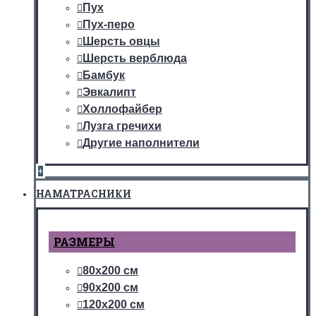
Пух
Пух-перо
Шерсть овцы
Шерсть верблюда
Бамбук
Эвкалипт
Холлофайбер
Лузга гречихи
Другие наполнители
+
НАМАТРАСНИКИ
РАЗМЕРЫ
80х200 см
90х200 см
120х200 см