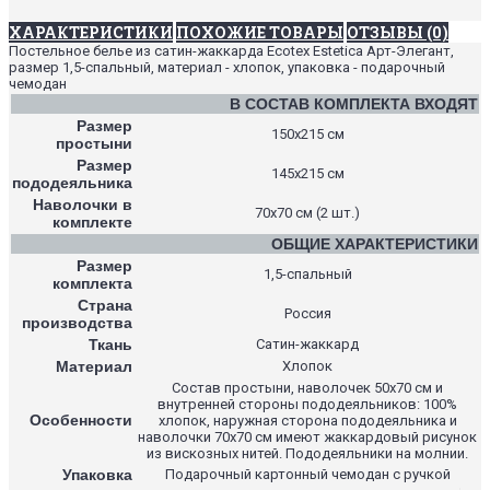
ХАРАКТЕРИСТИКИ
ПОХОЖИЕ ТОВАРЫ
ОТЗЫВЫ (0)
Постельное белье из сатин-жаккарда Ecotex Estetica Арт-Элегант,
размер 1,5-спальный, материал - хлопок, упаковка - подарочный
чемодан
В СОСТАВ КОМПЛЕКТА ВХОДЯТ
Размер
150х215 см
простыни
Размер
145х215 см
пододеяльника
Наволочки в
70х70 см (2 шт.)
комплекте
ОБЩИЕ ХАРАКТЕРИСТИКИ
Размер
1,5-спальный
комплекта
Страна
Россия
производства
Ткань
Сатин-жаккард
Материал
Хлопок
Состав простыни, наволочек 50х70 см и
внутренней стороны пододеяльников: 100%
Особенности
хлопок, наружная сторона пододеяльника и
наволочки 70х70 см имеют жаккардовый рисунок
из вискозных нитей. Пододеяльники на молнии.
Упаковка
Подарочный картонный чемодан с ручкой