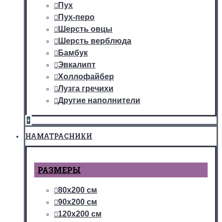
Пух
Пух-перо
Шерсть овцы
Шерсть верблюда
Бамбук
Эвкалипт
Холлофайбер
Лузга гречихи
Другие наполнители
+
НАМАТРАСНИКИ
РАЗМЕРЫ
80х200 см
90х200 см
120х200 см