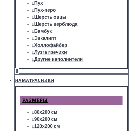
Пух
Пух-перо
Шерсть овцы
Шерсть верблюда
Бамбук
Эвкалипт
Холлофайбер
Лузга гречихи
Другие наполнители
+
НАМАТРАСНИКИ
РАЗМЕРЫ
80х200 см
90х200 см
120х200 см