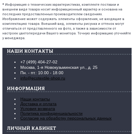
*
Информация о технических характеристиках, комплекте поставки и
внешнем виде товара носит информационный характер и основана на
последних предоставленных производителем сведениях.
Изображение может содержать элементы оформления, не входящие в
комплектацию товара. Внешний вид, элементы рисунка и оттенок могут
отличаться от представленного на фото, а также в зависимости от
настроек цветопередачи Вашего монитора. Точную информацию уточняйте
у менеджера.
НАШИ КОНТАКТЫ
+7 (499) 404-27-02
Москва, 1-я Новокузьминская ул., д. 25
Пн. - пт.: 10.00 - 18.00
info@ecotextile-shop.ru
ИНФОРМАЦИЯ
Наши контакты
Доставка и оплата
Условия возврата
Политика конфиденциальности
Согласие на обработку персональных данных
ЛИЧНЫЙ КАБИНЕТ