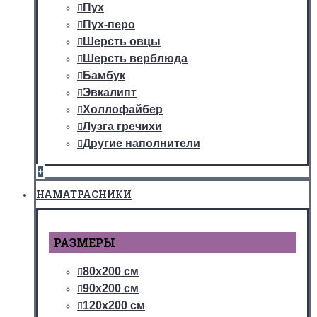
Пух
Пух-перо
Шерсть овцы
Шерсть верблюда
Бамбук
Эвкалипт
Холлофайбер
Лузга гречихи
Другие наполнители
+
НАМАТРАСНИКИ
РАЗМЕРЫ
80х200 см
90х200 см
120х200 см