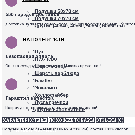
Подушки 50х70 см
650 городов доставки
Подушки 70х70 см
Доставка на пункты самовывоза BoxBerry по всей России (выберите 
Другие (40х40, 40х60, 50х50, 60х60 см)
НАПОЛНИТЕЛИ
Пух
Безопасная оплата
Пух-перо
Оплата курьеру при получении! Никаких предоплат!
Шерсть овцы
Шерсть верблюда
Бамбук
Эвкалипт
Холлофайбер
Гарантия качества
Лузга гречихи
Напрямую от производителя. Никаких подделок!
Другие наполнители
ХАРАКТЕРИСТИКИ
ПОХОЖИЕ ТОВАРЫ
ОТЗЫВЫ (0)
+
Полотенце Токио бежевый (размер 70х130 см), состав 100% хлопок.
НАМАТРАСНИКИ