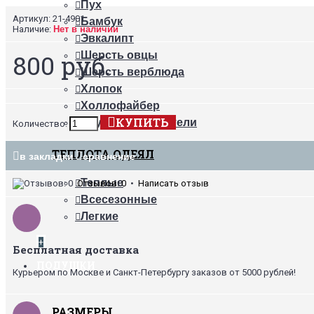
Пух
Артикул:
21-4901
Бамбук
Наличие:
Нет в наличии
Эвкалипт
800 руб.
Шерсть овцы
Шерсть верблюда
Хлопок
Холлофайбер
КУПИТЬ
Другие наполнители
Количество:
ТЕПЛОТА ОДЕЯЛ
в закладки
сравнение
Теплые
Отзывов: 0
•
Написать отзыв
Всесезонные
Легкие
+
Бесплатная доставка
ПОДУШКИ
Курьером по Москве и Санкт-Петербургу заказов от 5000 рублей!
РАЗМЕРЫ