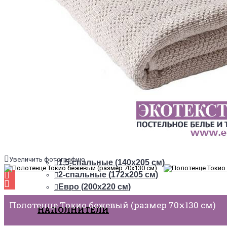
ТКАНИ
Из сатина
Из сатин-жаккарда
ПОСТЕЛЬНОЕ БЕЛЬЕ НА РЕЗИНКЕ
+
ОДЕЯЛА
РАЗМЕРЫ
Увеличить фотографию
1,5-спальные (140х205 см)
2-спальные (172х205 см)
Евро (200х220 см)
Полотенце Токио бежевый (размер 70х130 см)
НАПОЛНИТЕЛИ