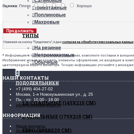
Сатиновые
Оценка:
Плохо
Хорошо
Трикотажные
Поплиновые
Махровые
Продолжить
ТИПЫ
Нажимая на кнопку "Продолжить", я даю
согласие на обработку персональных данных
На резинке
Непромокаемые
*
Информация о технических характеристиках, комплекте поставки и внешн
Изображение может содержать элементы оформления, не входящие в комплек
Обычные
цветопередачи Вашего монитора. Точную информацию уточняйте у менедже
+
НАШИ КОНТАКТЫ
ПОДОДЕЯЛЬНИКИ
+7 (499) 404-27-02
Москва, 1-я Новокузьминская ул., д. 25
Пн. - пт.: 10.00 - 18.00
1,5-СПАЛЬНЫЕ (145Х215 СМ)
info@ecotextile-shop.ru
ИНФОРМАЦИЯ
2-СПАЛЬНЫЕ (175Х215 СМ)
Наши контакты
ЕВРО (200Х220 СМ)
Доставка и оплата