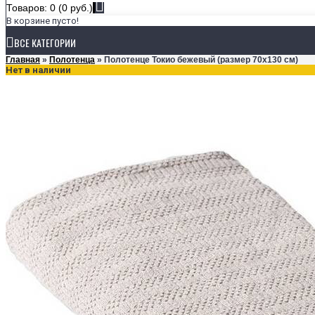
Товаров: 0 (0 руб.)
В корзине пусто!
ВСЕ КАТЕГОРИИ
Главная
»
Полотенца
» Полотенце Токио бежевый (размер 70х130 см)
Нет в наличии
ПОСТЕЛЬНОЕ БЕЛЬЕ
КОЛЛЕКЦИИ
Ecotex Estetica
Ecotex Harmonica
Ecotex Monospace
РАЗМЕРЫ
1,5-спальное
2-спальное
Евро
Семейное