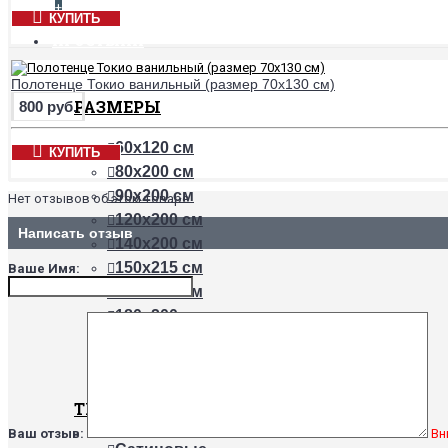
+
КУПИТЬ
ПРОСТЫНИ
Полотенце Токио ванильный (размер 70х130 см)
РАЗМЕРЫ
800 руб.
60х120 см
КУПИТЬ
80х200 см
90х200 см
Нет отзывов об этом товаре.
120х200 см
Написать отзыв
140х200 см
150х215 см
Ваше Имя:
160х200 см
180х200 см
200х200 см
220х240 см
ТКАНИ
Ваш отзыв:
Вн