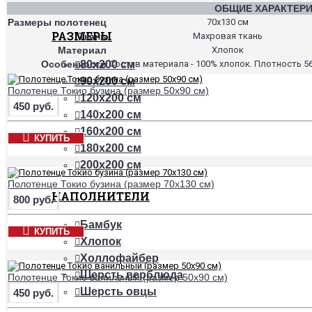
ОБЩИЕ ХАРАКТЕР
Размеры полотенец
70х130 см
РАЗМЕРЫ
Ткань
Махровая ткань
Материал
Хлопок
Особенности
Состав материала - 100% хлопок. Плотность 56
80х200 см
90х200 см
Полотенце Токио бузина (размер 50х90 см)
120х200 см
450 руб.
140х200 см
160х200 см
КУПИТЬ
180х200 см
200х200 см
Полотенце Токио бузина (размер 70х130 см)
НАПОЛНИТЕЛИ
800 руб.
Бамбук
КУПИТЬ
Хлопок
Холлофайбер
Шерсть верблюда
Полотенце Токио ванильный (размер 50х90 см)
Шерсть овцы
450 руб.