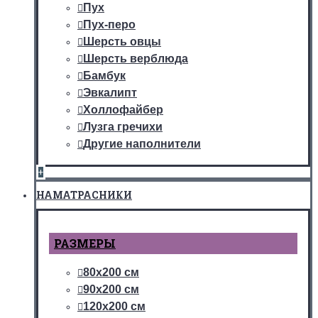
Пух
Пух-перо
Шерсть овцы
Шерсть верблюда
Бамбук
Эвкалипт
Холлофайбер
Лузга гречихи
Другие наполнители
+
НАМАТРАСНИКИ
РАЗМЕРЫ
80х200 см
90х200 см
120х200 см