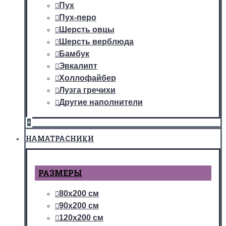
Пух
Пух-перо
Шерсть овцы
Шерсть верблюда
Бамбук
Эвкалипт
Холлофайбер
Лузга гречихи
Другие наполнители
+
НАМАТРАСНИКИ
РАЗМЕРЫ
80х200 см
90х200 см
120х200 см