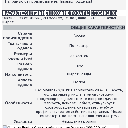
Напрямую от производителя. Никаких подделок!
ХАРАКТЕРИСТИКИ
ПОХОЖИЕ ТОВАРЫ
ОТЗЫВЫ (0)
Одеяло Ecotex Овечка, 200х220 см, теплое, наполнитель - овечья
шерсть
ОБЩИЕ ХАРАКТЕРИСТИКИ
Страна
Россия
производства
Ткань чехла
Полиэстер
одеяла
Размеры
200х220 см
одеяла (см)
Размер
Евро
одеяла
Наполнитель
Шерсть овцы
Теплота
Тёплое
одеяла
Вес одеяла - 3,26 кг. Наполнитель овечья шерсть,
обладающая уникальными свойствами:
воздухопроницаемость и теплопроводимость,
Особенности
мягкость, легкость, объем, стимулирует
кровообращение, оказывает лечебно-
профилактическое действие на организм. Чехол
полиэстер. Плотность наполнителя 400 гр/м2
Упаковка
Чемодан на молнии