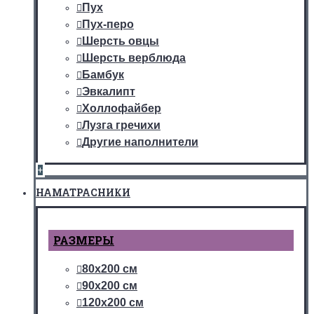
Пух
Пух-перо
Шерсть овцы
Шерсть верблюда
Бамбук
Эвкалипт
Холлофайбер
Лузга гречихи
Другие наполнители
+
НАМАТРАСНИКИ
РАЗМЕРЫ
80х200 см
90х200 см
120х200 см