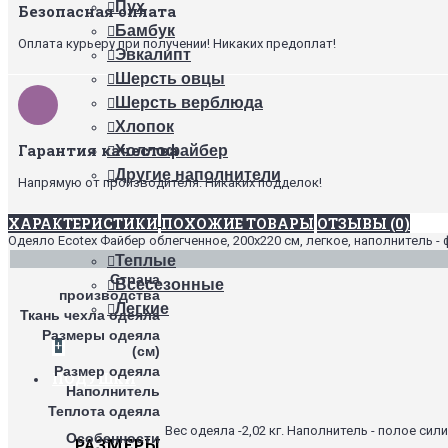
Пух
Безопасная оплата
Бамбук
Оплата курьеру при получении! Никаких предоплат!
Эвкалипт
Шерсть овцы
Шерсть верблюда
Хлопок
Гарантия качества
Холлофайбер
Другие наполнители
Напрямую от производителя. Никаких подделок!
ТЕПЛОТА ОДЕЯЛ
ХАРАКТЕРИСТИКИ
ПОХОЖИЕ ТОВАРЫ
ОТЗЫВЫ (0)
Одеяло Ecotex Файбер облегченное, 200х220 см, легкое, наполнитель -
Теплые
Страна
Всесезонные
производства
Легкие
Ткань чехла одеяла
Размеры одеяла
+
(см)
Размер одеяла
ПОДУШКИ
Наполнитель
Теплота одеяла
Вес одеяла -2,02 кг. Наполнитель - полое си
Особенности
РАЗМЕРЫ