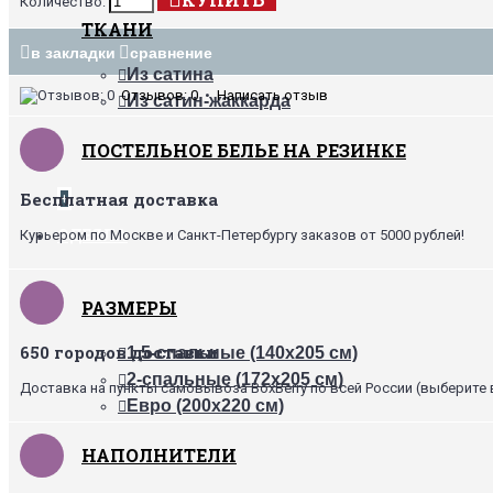
Количество:
ТКАНИ
в закладки
сравнение
Из сатина
Отзывов: 0
•
Написать отзыв
Из сатин-жаккарда
ПОСТЕЛЬНОЕ БЕЛЬЕ НА РЕЗИНКЕ
Бесплатная доставка
+
ОДЕЯЛА
Курьером по Москве и Санкт-Петербургу заказов от 5000 рублей!
РАЗМЕРЫ
650 городов доставки
1,5-спальные (140х205 см)
2-спальные (172х205 см)
Доставка на пункты самовывоза BoxBerry по всей России (выберите 
Евро (200х220 см)
НАПОЛНИТЕЛИ