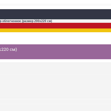
р облегченное (размер 200х220 см)
х220 см)