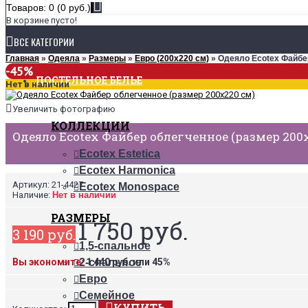
Товаров: 0 (0 руб.)
В корзине пусто!
ВСЕ КАТЕГОРИИ
Главная
»
Одеяла
»
Размеры
»
Евро (200х220 см)
» Одеяло Ecotex Файбе
-45%
ПОСТЕЛЬНОЕ БЕЛЬЕ
Нет в наличии
Увеличить фотографию
КОЛЛЕКЦИИ
Одеяло Ecotex Файбер облегченное (размер 200
Ecotex Estetica
Ecotex Harmonica
Артикул:
21-4427
Ecotex Monospace
Наличие:
Нет в наличии
РАЗМЕРЫ
1 750 руб.
3 190 руб.
1,5-спальное
Вы экономите:
1 440 руб. или 45%
2-спальное
Евро
Семейное
КУПИТЬ