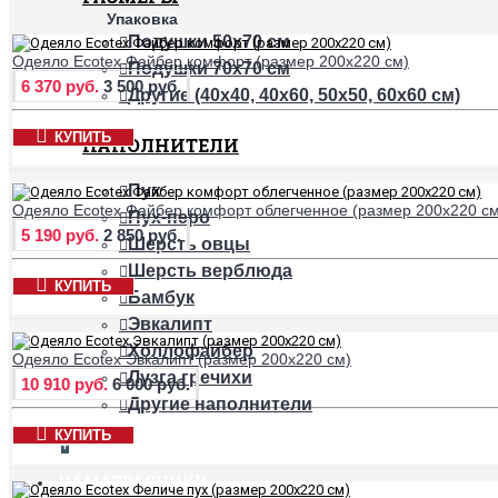
Упаковка
Подушки 50х70 см
Одеяло Ecotex Файбер комфорт (размер 200х220 см)
Подушки 70х70 см
6 370 руб.
3 500 руб.
Другие (40х40, 40х60, 50х50, 60х60 см)
КУПИТЬ
НАПОЛНИТЕЛИ
Пух
Одеяло Ecotex Файбер комфорт облегченное (размер 200х220 см
Пух-перо
5 190 руб.
2 850 руб.
Шерсть овцы
Шерсть верблюда
КУПИТЬ
Бамбук
Эвкалипт
Холлофайбер
Одеяло Ecotex Эвкалипт (размер 200х220 см)
Лузга гречихи
10 910 руб.
6 000 руб.
Другие наполнители
КУПИТЬ
+
НАМАТРАСНИКИ