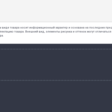
ем виде товара носит информационный характер и основана на последних пр
тацию товара. Внешний вид, элементы рисунка и оттенок могут отличаться о
ра.