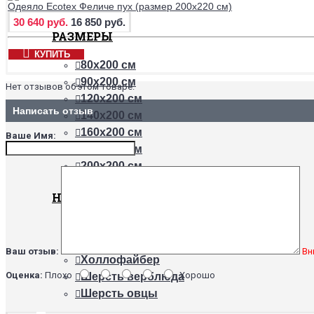
Одеяло Ecotex Феличе пух (размер 200х220 см)
30 640 руб.
16 850 руб.
РАЗМЕРЫ
КУПИТЬ
80х200 см
90х200 см
Нет отзывов об этом товаре.
120х200 см
Написать отзыв
140х200 см
160х200 см
Ваше Имя:
180х200 см
200х200 см
НАПОЛНИТЕЛИ
Бамбук
Хлопок
Ваш отзыв:
Вн
Холлофайбер
Оценка:
Плохо
Хорошо
Шерсть верблюда
Шерсть овцы