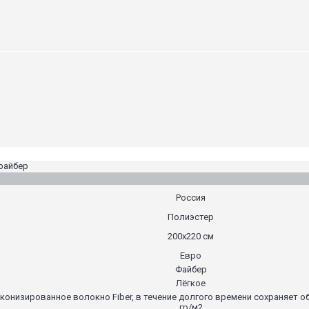
 файбер
Россия
Полиэстер
200х220 см
Евро
Файбер
Лёгкое
ликонизированное волокно Fiber, в течение долгого времени сохраняет о
гр/м2