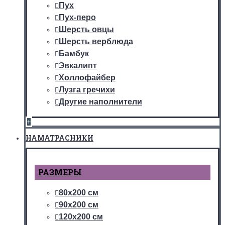
Пух
Пух-перо
Шерсть овцы
Шерсть верблюда
Бамбук
Эвкалипт
Холлофайбер
Лузга гречихи
Другие наполнители
+
НАМАТРАСНИКИ
РАЗМЕРЫ
80х200 см
90х200 см
120х200 см