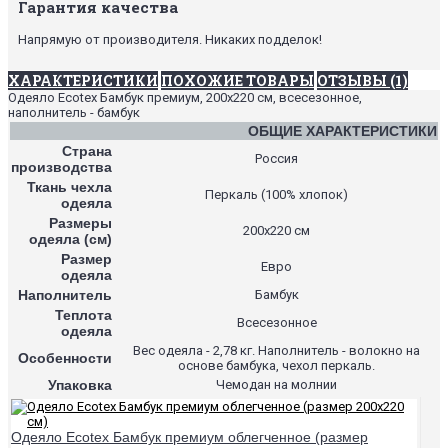
Гарантия качества
Напрямую от производителя. Никаких подделок!
ХАРАКТЕРИСТИКИ
ПОХОЖИЕ ТОВАРЫ
ОТЗЫВЫ (1)
Одеяло Ecotex Бамбук премиум, 200х220 см, всесезонное,
наполнитель - бамбук
ОБЩИЕ ХАРАКТЕРИСТИКИ
Страна
Россия
производства
Ткань чехла
Перкаль (100% хлопок)
одеяла
Размеры
200х220 см
одеяла (см)
Размер
Евро
одеяла
Наполнитель
Бамбук
Теплота
Всесезонное
одеяла
Вес одеяла - 2,78 кг. Наполнитель - волокно на
Особенности
основе бамбука, чехол перкаль.
Упаковка
Чемодан на молнии
Одеяло Ecotex Бамбук премиум облегченное (размер