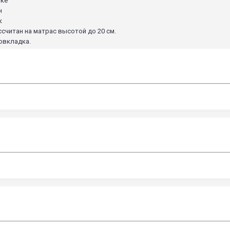
нке
н
к
ссчитан на матрас высотой до 20 см.
овкладка.