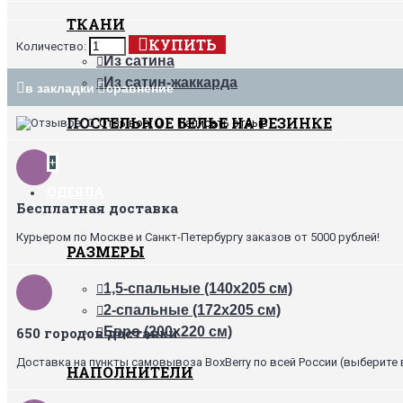
ТКАНИ
КУПИТЬ
Количество:
Из сатина
Из сатин-жаккарда
в закладки
сравнение
ПОСТЕЛЬНОЕ БЕЛЬЕ НА РЕЗИНКЕ
Отзывов: 0
•
Написать отзыв
+
ОДЕЯЛА
Бесплатная доставка
Курьером по Москве и Санкт-Петербургу заказов от 5000 рублей!
РАЗМЕРЫ
1,5-спальные (140х205 см)
2-спальные (172х205 см)
650 городов доставки
Евро (200х220 см)
Доставка на пункты самовывоза BoxBerry по всей России (выберите 
НАПОЛНИТЕЛИ