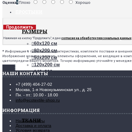
+
Оценка:
Плохо
Хорошо
ПРОСТЫНИ
Продолжить
РАЗМЕРЫ
Нажимая на кнопку "Продолжить", я даю
согласие на обработку персональных данных
60х120 см
80х200 см
*
Информация о технических характеристиках, комплекте поставки и внешн
Изображение может содержать элементы оформления, не входящие в комплек
90х200 см
цветопередачи Вашего монитора. Точную информацию уточняйте у менедже
120х200 см
140х200 см
НАШИ КОНТАКТЫ
150х215 см
+7 (499) 404-27-02
160х200 см
Москва, 1-я Новокузьминская ул., д. 25
180х200 см
Пн. - пт.: 10.00 - 18.00
200х200 см
info@ecotextile-shop.ru
220х240 см
ИНФОРМАЦИЯ
ТКАНИ
Наши контакты
Доставка и оплата
Условия возврата