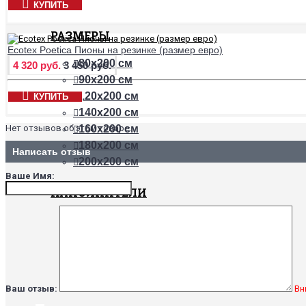
КУПИТЬ
РАЗМЕРЫ
Ecotex Poetica Пионы на резинке (размер евро)
80х200 см
4 320 руб.
3 450 руб.
90х200 см
120х200 см
КУПИТЬ
140х200 см
Нет отзывов об этом товаре.
160х200 см
180х200 см
Написать отзыв
200х200 см
Ваше Имя:
НАПОЛНИТЕЛИ
Бамбук
Хлопок
Холлофайбер
Шерсть верблюда
Шерсть овцы
Ваш отзыв:
Вн