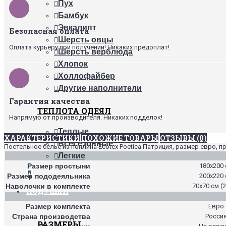
Пух
Бамбук
Эвкалипт
Безопасная оплата
Шерсть овцы
Оплата курьеру при получении! Никаких предоплат!
Шерсть верблюда
Хлопок
Холлофайбер
Другие наполнители
Гарантия качества
ТЕПЛОТА ОДЕЯЛ
Напрямую от производителя. Никаких подделок!
Теплые
ХАРАКТЕРИСТИКИ
ПОХОЖИЕ ТОВАРЫ
ОТЗЫВЫ (0)
Всесезонные
Постельное белье из поплина Ecotex Poetica Патриция, размер евро, п
Легкие
Размер простыни
180х200
+
Размер пододеяльника
200х220
Наволочки в комплекте
70х70 см (2
ПОДУШКИ
Размер комплекта
Евро
Страна производства
Росси
РАЗМЕРЫ