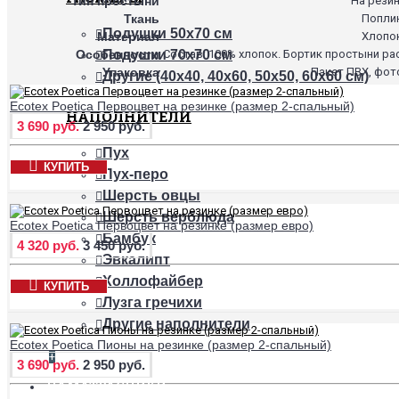
Тип простыни
На рези
Ткань
Попли
Подушки 50х70 см
Материал
Хлопо
Особенности
Состав: 100% хлопок. Бортик простыни ра
Подушки 70х70 см
Упаковка
Пакет ПВХ, фот
Другие (40х40, 40х60, 50х50, 60х60 см)
Ecotex Poetica Первоцвет на резинке (размер 2-спальный)
НАПОЛНИТЕЛИ
3 690 руб.
2 950 руб.
Пух
КУПИТЬ
Пух-перо
Шерсть овцы
Шерсть верблюда
Ecotex Poetica Первоцвет на резинке (размер евро)
Бамбук
4 320 руб.
3 450 руб.
Эвкалипт
Холлофайбер
КУПИТЬ
Лузга гречихи
Другие наполнители
Ecotex Poetica Пионы на резинке (размер 2-спальный)
+
3 690 руб.
2 950 руб.
НАМАТРАСНИКИ