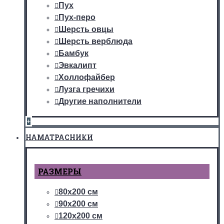
Пух
Пух-перо
Шерсть овцы
Шерсть верблюда
Бамбук
Эвкалипт
Холлофайбер
Лузга гречихи
Другие наполнители
+
НАМАТРАСНИКИ
РАЗМЕРЫ
80х200 см
90х200 см
120х200 см